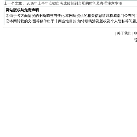
上一个文章：
2016年上半年安徽自考成绩转到合肥的时间及办理注意事项
网站版权与免责声明
①由于各方面情况的不断调整与变化,本网所提供的相关信息请以权威部门公布的正
②本网转载的文/图等稿件出于非商业性目的,如转载稿涉及版权及个人隐私等问题,请在两周
|
关于我们
|
琼