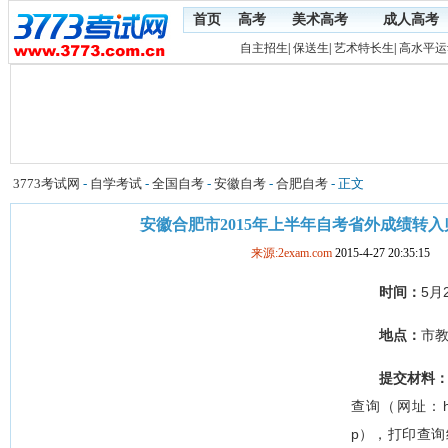
首页
高考
美术高考
成人高考
自主招生
|
保送生
|
艺术特长生
|
高水平运
3773考试网
-
自学考试
-
全国自考
-
安徽自考
-
合肥自考
- 正文
安徽合肥市2015年上半年自考省外成绩转
来源:2exam.com
2015-4-27 20:35:15
时间：
5月
地点：
市
提交材料
查询（网址：http:/
p），打印
查询