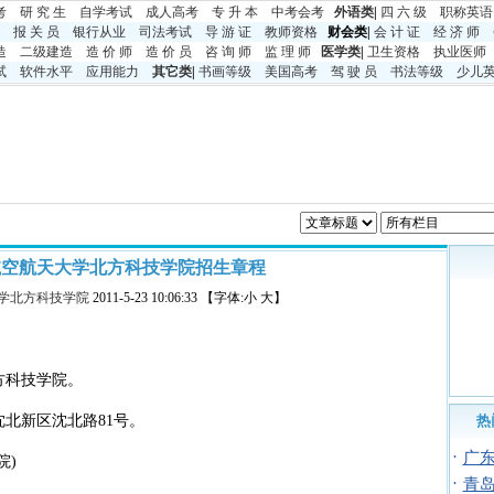
考
研 究 生
自学考试
成人高考
专 升 本
中考
会考
外语类
|
四 六 级
职称英语
报 关 员
银行从业
司法考试
导 游 证
教师资格
财会类|
会 计 证
经 济 师
造
二级建造
造 价 师
造 价 员
咨 询 师
监 理 师
医学类
|
卫生资格
执业医师
试
软件水平
应用能力
其它类
|
书画等级
美国高考
驾 驶 员
书法等级
少儿
阳航空航天大学北方科技学院招生章程
学北方科技学院
2011-5-23 10:06:33 【字体:小 大】
科技学院。
北新区沈北路81号。
热
·
广
院)
·
青岛