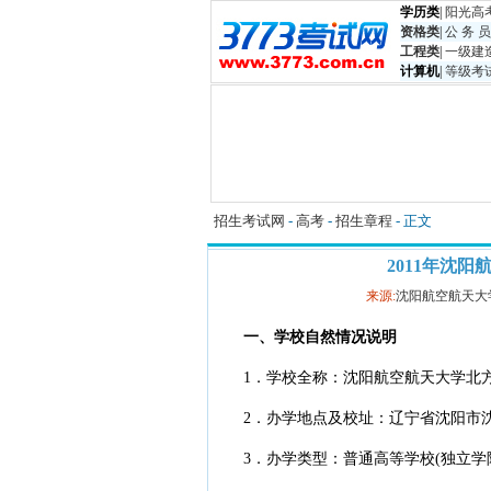
学历类
|
阳光高
资格类
|
公 务 员
工程类
|
一级建
计算机
|
等级考
招生考试网
-
高考
-
招生章程
- 正文
2011年沈
来源:
沈阳航空航天大
一、学校自然情况说明
1．学校全称：沈阳航空航天大学北方
2．办学地点及校址：辽宁省沈阳市沈
3．办学类型：普通高等学校(独立学