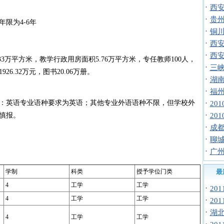
·
西安
·
贵州
限为4-6年
·
铜川
·
西安
·
西安
万平方米，教学行政用房面积5.76万平方米，专任教师100人，
·
三峡
6.32万元，图书20.06万册。
·
湖南
·
福州
英语专业语种要求为英语；其他专业外语语种不限，但学校外
·
20
·
慎报。
20
·
成
·
聊城
·
广州
学制
科类
授予学位门类
最
4
工学
工学
·
20
4
工学
工学
·
20
·
湖北
4
工学
工学