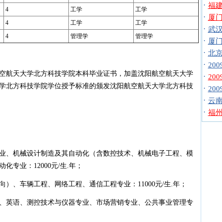
·
福建
4
工学
工学
·
厦门
4
工学
工学
·
武汉
4
管理学
管理学
·
厦门
·
北京
·
20
航天大学北方科技学院本科毕业证书，加盖沈阳航空航天大学
·
20
学北方科技学院学位授予标准的颁发沈阳航空航天大学北方科技
·
20
·
云南
·
福州
、机械设计制造及其自动化（含数控技术、机械电子工程、模
专业：12000元/生.年；
、车辆工程、网络工程、通信工程专业：11000元/生.年；
英语、测控技术与仪器专业、市场营销专业、公共事业管理专