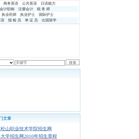
商务英语
公共英语
日语能力
会计职称
注册会计
税 务 师
执业药师
执业护士
国际护士
英语
报 检 员
单 证 员
出国留学
门文章
东松山职业技术学院招生网
大学招生网2010年招生章程