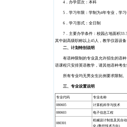
4．办学层次：本科
5．学习年限：学制为4年专业，学习年
6．学习形式：全日制
7．主要办学条件：校园占地面积33.33
其中副高级职称以上45人，教学仪器设备192
二、计划特别说明
有语种限制的专业及允许招生的语种：
语课程只安排英语教学，请其他语种考生
所有专业均无男女生比例要求限制。
三、专业设置说明
专业代码
专业名称
080605
计算机科学与技术
080603
电子信息工程
机械设计制造及其自动
080301
化 (数控技术方向)