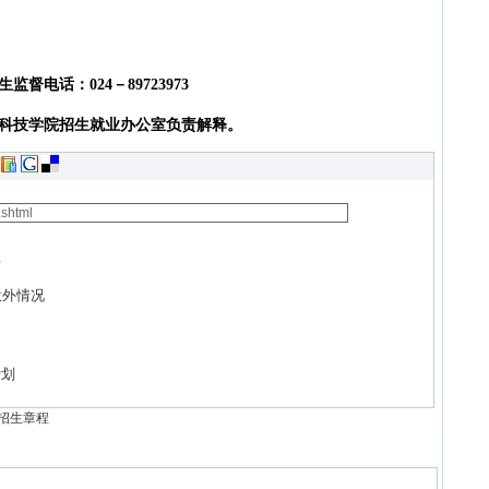
电话：024－89723973
技学院招生就业办公室负责解释。
程
意外情况
计划
院招生章程