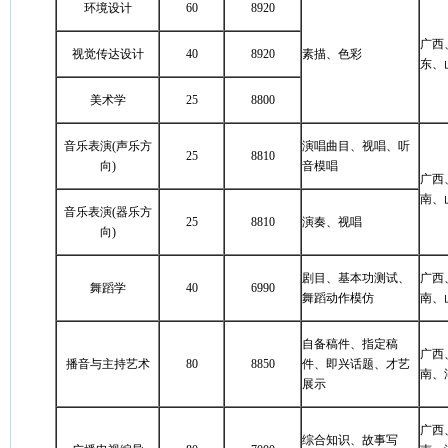
环境设计
60
8920
广西
视觉传达设计
40
8920
素描、色彩
东、
美术学
25
8800
音乐表演(声乐方
演唱曲目、视唱、听
25
8810
向)
音模唱
广西
南、
音乐表演(器乐方
25
8810
演奏、视唱
向)
剧目、基本功测试、
广西
舞蹈学
40
6990
舞蹈动作模仿
南、
自备稿件、指定稿
广西
播音与主持艺术
80
8850
件、即兴话题、才艺
南、
展示
广西
综合知识、故事写