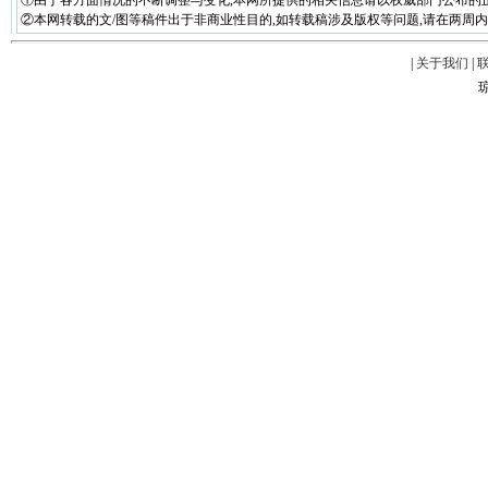
①由于各方面情况的不断调整与变化,本网所提供的相关信息请以权威部门公布的正
②本网转载的文/图等稿件出于非商业性目的,如转载稿涉及版权等问题,请在两周内
|
关于我们
|
琼