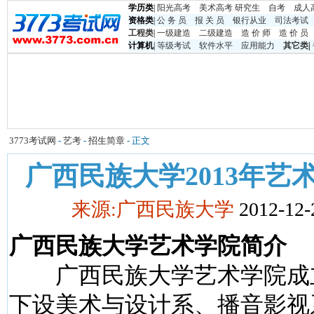
学历类
|
阳光高考
美术高考
研究生
自考
成人
资格类
|
公 务 员
报 关 员
银行从业
司法考试
工程类
|
一级建造
二级建造
造 价 师
造 价 员
计算机
|
等级考试
软件水平
应用能力
其它类
|
3773考试网
-
艺考
-
招生简章
- 正文
广西民族大学2013年艺
来源:广西民族大学
2012-12-
广西民族大学艺术学院简介
广西民族大学艺术学院成立于
下设美术与设计系、播音影视