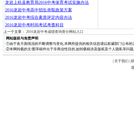
龙岩上杭县教育局2016中考体育考试实施办法
2016龙岩中考高中招生录取政策方案
2016龙岩中考综合素质评定内容办法
2016龙岩中考时间考试考查科目
上一个文章：
2016龙岩中考成绩查询查分网站入口
网站版权与免责声明
①由于各方面情况的不断调整与变化,本网所提供的相关信息请以权威部门公布的
②本网转载的文/图等稿件出于非商业性目的,如转载稿涉及版权及个人隐私等问题,请在两周
|
关于我们
|
琼