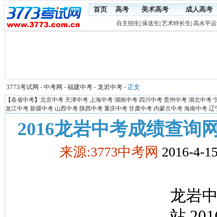
首页
高考
美术高考
成人高考
自主招生
|
保送生
|
艺术特长生
|
高水平运
3773考试网
-
中考网
-
福建中考
-
龙岩中考
- 正文
【
各省中考
】
北京中考
天津中考
上海中考
湖南中考
四川中考
贵州中考
湖北中考
龙江中考
新疆中考
山西中考
陕西中考
重庆中考
甘肃中考
内蒙古中考
海南中考
辽
2016龙岩中考成绩查询
来源:3773中考网
2016-4-15
龙岩
站 2