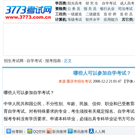
学历类
|
阳光高考
研 究 生
自学考试
成人高考
资格类
|
公 务 员
报 关 员
银行从业
司法考试
工程类
|
一级建造
二级建造
造 价 师
造 价 员
计算机
|
等级考试
软件水平
应用能力
其它类
|
招生考试网
-
自学考试
-
报考指南
- 正文
哪些人可以参加自学考试？
来源:重庆市招生考试
2008-12-2 21:01:47 【字
哪些人可以参加自学考试？
中华人民共和国公民，不分性别、年龄、民族、信仰、职业和已受教育
育自学考试。对有特殊要求的专业，考生须按有关规定报名。自学考试
报考专科没有学历要求。申请本科毕业，必须出具专科毕业证书方可办
分享到：
QQ空间
新浪微博
腾讯微博
人人网