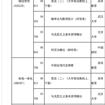
物流管理
00
英语（二）《大学英语教程上、
高等
（020229）
015
下册》
教育
04
武汉
概率论与数理统计（经管类）
183
大学
03
北京
马克思主义基本原理概论
709
大学
00
中国
经济法概论（财经类）
043
财经
03
高等
中国近现代史纲要
708
教育
机电一体化
00
英语（二）《大学英语教程上、
高等
（080307）
015
下册》
教育
03
北京
马克思主义基本原理概论
709
大学