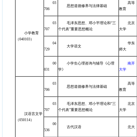
03
高等
思想道德修养与法律基础
706
教育
03
毛泽东思想、邓小平理论和“三
北京
707
个代表”重要思想概论
大学
小学教育
（040103）
04
华东
大学语文
729
师大
00
小学生心理咨询与辅导《心理
南开
031
学》
大学
03
高等
思想道德修养与法律基础
706
教育
03
毛泽东思想、邓小平理论和“三
北京
707
个代表”重要思想概论
大学
汉语言文学
（050114）
00
古代汉语
北大
536