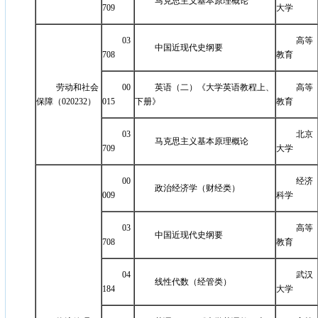
马克思主义基本原理概论
709
大学
03
高等
中国近现代史纲要
708
教育
劳动和社会
00
英语（二）《大学英语教程上、
高等
保障（020232）
015
下册》
教育
03
北京
马克思主义基本原理概论
709
大学
00
经济
政治经济学（财经类）
009
科学
03
高等
中国近现代史纲要
708
教育
04
武汉
线性代数（经管类）
184
大学