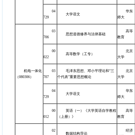
04
华东
大学语文
729
师大
03
高等
思想道德修养与法律基础
706
教育
00
北京
高等数学（工专）
022
大学
机电一体化
03
毛泽东思想、邓小平理论和“三
北京
（080306）
707
个代表”重要思想概论
大学
04
华东
大学语文
729
师大
00
英语（一）《大学英语自学教程
高等
012
（上册）》
教育
02
经济
数据结构导论