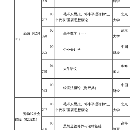
009
科学
03
毛泽东思想、邓小平理论和“三
北京
707
个代表”重要思想概论
大学
00
武汉
金融（0201
高等数学（一）
020
大学
05）
00
中国
企业会计学
055
财经
04
华东
大学语文
729
师大
00
中国
经济法概论（财经类）
043
财经
03
毛泽东思想、邓小平理论和“三
北京
707
个代表”重要思想概论
大学
劳动和社会
保障（020231）
03
高等
思想道德修养与法律基础
706
教育