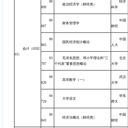
00
经济
政治经济学（财经类）
009
科学
00
中国
财务管理学
067
财经
00
中国
国民经济统计概论
065
人大
会计（0202
03）
03
毛泽东思想、邓小平理论和“三
北京
707
个代表”重要思想概论
大学
00
武汉
高等数学（一）
020
大学
04
华东
大学语文
729
师大
00
中国
经济法概论（财经类）
043
财经