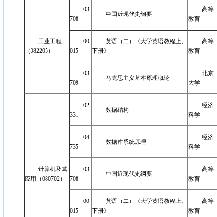
03
高等
中国近现代史纲要
708
教育
工业工程
00
英语（二）《大学英语教程上、
高等
（082205）
015
下册》
教育
03
北京
马克思主义基本原理概论
709
大学
02
经济
数据结构
331
科学
04
经济
数据库系统原理
735
科学
计算机及其
03
高等
中国近现代史纲要
应用（080702）
708
教育
00
英语（二）《大学英语教程上、
高等
015
下册》
教育