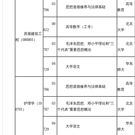
03
高等
思想道德修养与法律基础
706
教育
00
北京
高等数学（工专）
022
大学
房屋建筑工
程（080801）
03
毛泽东思想、邓小平理论和“三
北京
707
个代表”重要思想概论
大学
04
华东
大学语文
729
师大
03
高等
思想道德修养与法律基础
706
教育
护理学（10
03
毛泽东思想、邓小平理论和“三
北京
0701）
707
个代表”重要思想概论
大学
04
华东
大学语文
729
师大