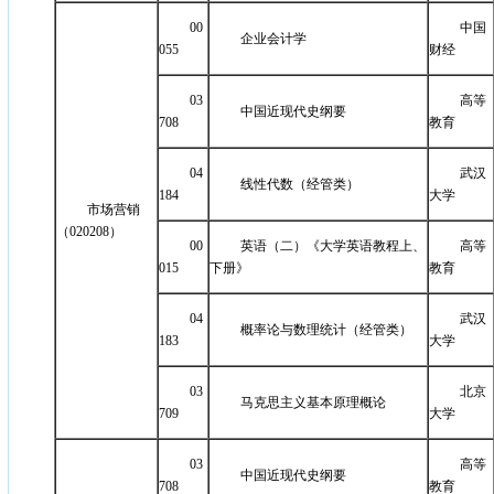
00
中国
企业会计学
055
财经
03
高等
中国近现代史纲要
708
教育
04
武汉
线性代数（经管类）
184
大学
市场营销
（020208）
00
英语（二）《大学英语教程上、
高等
015
下册》
教育
04
武汉
概率论与数理统计（经管类）
183
大学
03
北京
马克思主义基本原理概论
709
大学
03
高等
中国近现代史纲要
708
教育