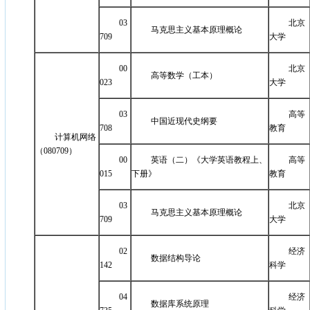
03
北京
马克思主义基本原理概论
709
大学
00
北京
高等数学（工本）
023
大学
03
高等
中国近现代史纲要
708
教育
计算机网络
（080709）
00
英语（二）《大学英语教程上、
高等
015
下册》
教育
03
北京
马克思主义基本原理概论
709
大学
02
经济
数据结构导论
142
科学
04
经济
数据库系统原理