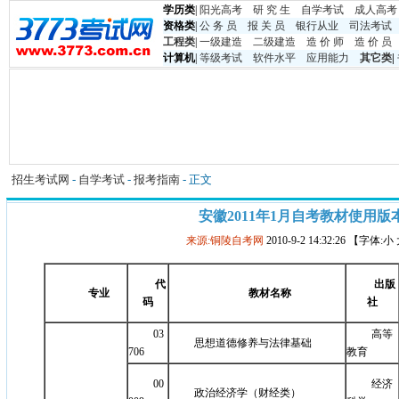
学历类
|
阳光高考
研 究 生
自学考试
成人高考
资格类
|
公 务 员
报 关 员
银行从业
司法考试
工程类
|
一级建造
二级建造
造 价 师
造 价 员
计算机
|
等级考试
软件水平
应用能力
其它类
|
招生考试网
-
自学考试
-
报考指南
- 正文
安徽2011年1月自考教材使用版
来源:铜陵自考网
2010-9-2 14:32:26 【字体:
代
出版
专业
教材名称
码
社
03
高等
思想道德修养与法律基础
706
教育
00
经济
政治经济学（财经类）