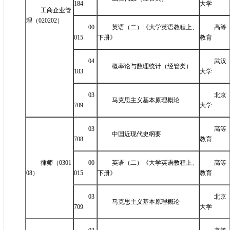
184
大学
工商企业管
理（020202）
00
英语（二）《大学英语教程上、
高等
015
下册》
教育
04
武汉
概率论与数理统计（经管类）
183
大学
03
北京
马克思主义基本原理概论
709
大学
03
高等
中国近现代史纲要
708
教育
律师（0301
00
英语（二）《大学英语教程上、
高等
08）
015
下册》
教育
03
北京
马克思主义基本原理概论
709
大学