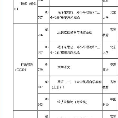
706
教育
律师（0301
11）
03
毛泽东思想、邓小平理论和“三
北京
707
个代表”重要思想概论
大学
03
高等
思想道德修养与法律基础
706
教育
03
毛泽东思想、邓小平理论和“三
北京
707
个代表”重要思想概论
大学
行政管理
04
华东
大学语文
（030301）
729
师大
00
英语（一）《大学英语自学教程
高等
012
（上册）》
教育
00
中国
经济法概论（财经类）
043
财经
03
高等