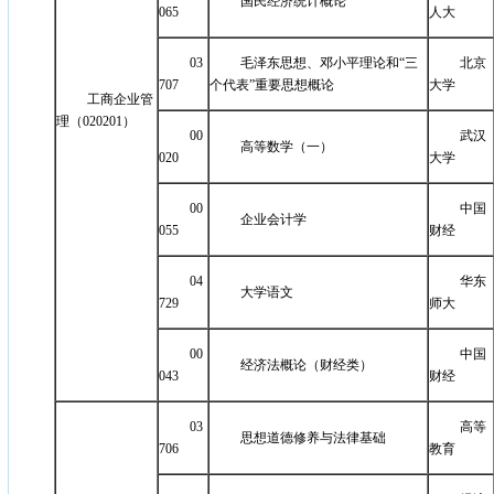
国民经济统计概论
065
人大
03
毛泽东思想、邓小平理论和“三
北京
707
个代表”重要思想概论
大学
工商企业管
理（020201）
00
武汉
高等数学（一）
020
大学
00
中国
企业会计学
055
财经
04
华东
大学语文
729
师大
00
中国
经济法概论（财经类）
043
财经
03
高等
思想道德修养与法律基础
706
教育