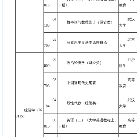
015
下册》
教育
04
武汉
概率论与数理统计（经管类）
183
大学
03
北京
马克思主义基本原理概论
709
大学
00
经济
政治经济学（财经类）
009
科学
03
高等
中国近现代史纲要
708
教育
04
武汉
线性代数（经管类）
184
大学
经济学（02
0115）
00
英语（二）《大学英语教程上、
高等
015
下册》
教育