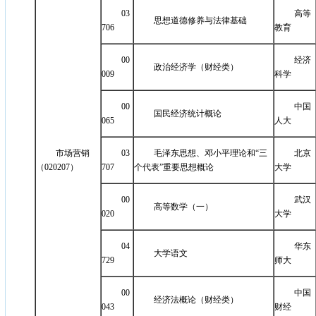
03
高等
思想道德修养与法律基础
706
教育
00
经济
政治经济学（财经类）
009
科学
00
中国
国民经济统计概论
065
人大
市场营销
03
毛泽东思想、邓小平理论和“三
北京
（020207）
707
个代表”重要思想概论
大学
00
武汉
高等数学（一）
020
大学
04
华东
大学语文
729
师大
00
中国
经济法概论（财经类）
043
财经