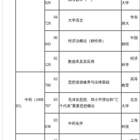
020
大学
04
华东
大学语文
729
师大
00
中国
经济法概论（财经类）
043
财经
02
经济
数据库及其应用
120
科学
03
高等
思想道德修养与法律基础
706
教育
中药（1008
03
毛泽东思想、邓小平理论和“三
北京
03）
707
个代表”重要思想概论
大学
03
上海
中药化学
038
科技