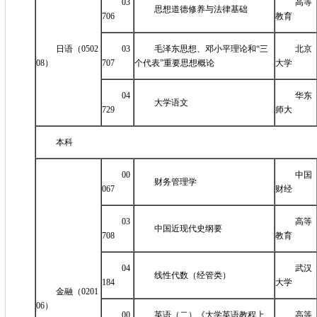
03
高等
思想道德修养与法律基础
706
教育
日语（0502
03
毛泽东思想、邓小平理论和“三
北京
08）
707
个代表”重要思想概论
大学
04
华东
大学语文
729
师大
本科
00
中国
财务管理学
067
财经
03
高等
中国近现代史纲要
708
教育
04
武汉
线性代数（经管类）
184
大学
金融（0201
06）
00
英语（二）《大学英语教程上、
高等