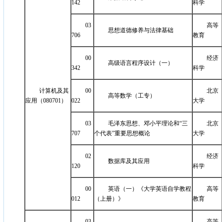
142
科学
03
高等
思想道德修养与法律基础
706
教育
00
经济
高级语言程序设计（一）
342
科学
计算机及其
00
北京
高等数学（工专）
应用（080701）
022
大学
03
毛泽东思想、邓小平理论和“三
北京
707
个代表”重要思想概论
大学
02
经济
数据库及其应用
120
科学
00
英语（一）《大学英语自学教程
高等
012
（上册）》
教育
03
高等