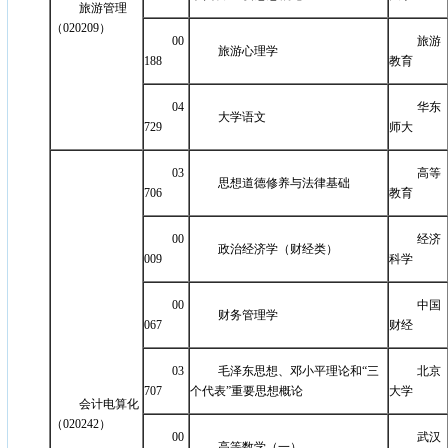
旅游管理
（020209）
00
旅游
旅游心理学
188
教育
04
华东
大学语文
729
师大
03
高等
思想道德修养与法律基础
706
教育
00
经济
政治经济学（财经类）
009
科学
00
中国
财务管理学
067
财经
03
毛泽东思想、邓小平理论和“三
北京
707
个代表”重要思想概论
大学
会计电算化
（020242）
00
武汉
高等数学（一）