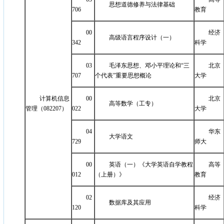
思想道德修养与法律基础
706
教育
00
经济
高级语言程序设计（一）
342
科学
03
毛泽东思想、邓小平理论和“三
北京
707
个代表”重要思想概论
大学
计算机信息
00
北京
高等数学（工专）
管理（082207）
022
大学
04
华东
大学语文
729
师大
00
英语（一）《大学英语自学教程
高等
012
（上册）》
教育
02
经济
数据库及其应用
120
科学