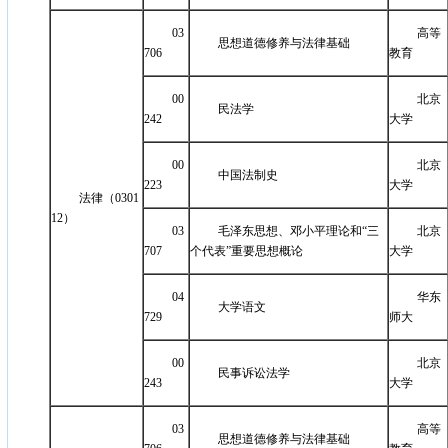
03
高等
思想道德修养与法律基础
706
教育
00
北京
民法学
242
大学
00
北京
中国法制史
223
大学
法律（0301
12）
03
毛泽东思想、邓小平理论和“三
北京
707
个代表”重要思想概论
大学
04
华东
大学语文
729
师大
00
北京
民事诉讼法学
243
大学
03
高等
思想道德修养与法律基础