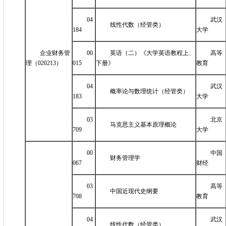
04
武汉
线性代数（经管类）
184
大学
企业财务管
00
英语（二）《大学英语教程上、
高等
理（020213）
015
下册》
教育
04
武汉
概率论与数理统计（经管类）
183
大学
03
北京
马克思主义基本原理概论
709
大学
00
中国
财务管理学
067
财经
03
高等
中国近现代史纲要
708
教育
04
武汉
线性代数（经管类）