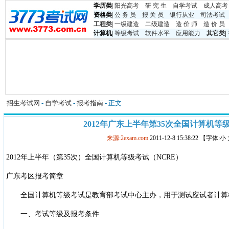
学历类
|
阳光高考
研 究 生
自学考试
成人高考
资格类
|
公 务 员
报 关 员
银行从业
司法考试
工程类
|
一级建造
二级建造
造 价 师
造 价 员
计算机
|
等级考试
软件水平
应用能力
其它类
|
招生考试网
-
自学考试
-
报考指南
- 正文
2012年广东上半年第35次全国计算机等
来源:2exam.com
2011-12-8 15:38:22 【字体:
2012年上半年（第35次）全国计算机等级考试（NCRE）
广东考区报考简章
全国计算机等级考试是教育部考试中心主办，用于测试应试者计算
一、考试等级及报考条件