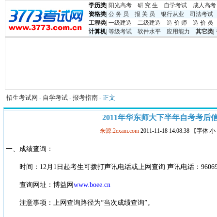
学历类
|
阳光高考
研 究 生
自学考试
成人高考
资格类
|
公 务 员
报 关 员
银行从业
司法考试
工程类
|
一级建造
二级建造
造 价 师
造 价 员
计算机
|
等级考试
软件水平
应用能力
其它类
|
招生考试网
-
自学考试
-
报考指南
- 正文
2011年华东师大下半年自考考后
来源:2exam.com
2011-11-18 14:08:38 【字体:
一、成绩查询：
时间：12月1日起考生可拨打声讯电话或上网查询 声讯电话：96069
查询网址：博益网
www.boee.cn
注意事项：上网查询路径为“当次成绩查询”。