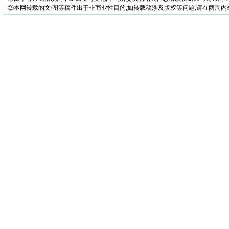
②本网转载的文/图等稿件出于非商业性目的,如转载稿涉及版权等问题,请在两周内