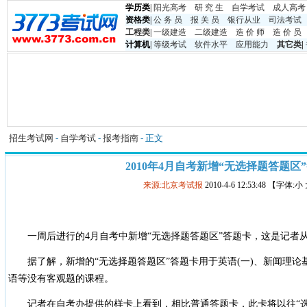
学历类
|
阳光高考
研 究 生
自学考试
成人高考
资格类
|
公 务 员
报 关 员
银行从业
司法考试
工程类
|
一级建造
二级建造
造 价 师
造 价 员
计算机
|
等级考试
软件水平
应用能力
其它类
|
招生考试网
-
自学考试
-
报考指南
- 正文
2010年4月自考新增“无选择题答题区
来源:北京考试报
2010-4-6 12:53:48 【字体:
一周后进行的4月自考中新增“无选择题答题区”答题卡，这是记者
据了解，新增的“无选择题答题区”答题卡用于英语(一)、新闻理论
语等没有客观题的课程。
记者在自考办提供的样卡上看到，相比普通答题卡，此卡将以往“选