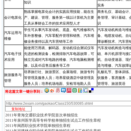
知识
实务
熟练掌握电算化会计的实践应用技能，能在生
商务礼仪、基础会计
会计电算化
产、建设、管理、服务第一线以计算机为主要
务管理、审计基础、
工具从事财会工作的技术应用型人才
识
学生可从事汽车发动机、底盘、电气维修和汽
汽车发动机构造与维
汽车运用与
车外形整修、汽车零配件管理和销售、汽车维
备、电喷发动机、自
维修
修业务接待以及汽车营销等工作
障诊断技术、汽车营
能使用万用表、解码器、发动机综合测试仪等
汽车发动机构造与维
汽车电子技
先进的检测设备，检测排除汽车电器故障，可
础、单片机原理与接
术应用
独立完成对汽车电路的维修、汽车电脑检测维
机、自动变速器、现
修、以及4S店售后服务等工作
造与维修、汽车故障
培养旅行社、旅游景区、会展场馆、旅游专列
礼貌礼节、形体训练
旅游服务与
等管理及服务人员；培养星级酒店中级管理及
饮服务，客房服务，
管理
服务人员；培养机场地面、安检等地勤人员
管理等、旅游英语
将这篇文章一键分享到：
2011年青海交通职业技术学院首次单独招生
2011年泉州医学高等专科学校单独招生试点工作招生章程
2011年闽西职业技术学院单独招生章程
2011年福建林业职业技术学院单独招生试点工作招生章程