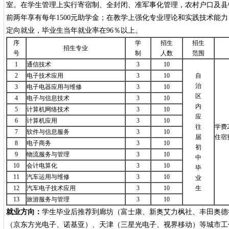
室。在学生管理上实行寄宿制、全封闭、准军事化管理，农村户口及县
前两年享有每年1500元助学金；在教学上强化专业理论和实践技术能
定向就业，毕业生当年就业率在96％以上。
序
学
招生
招生
招生专业
号
制
人数
范围
1
通信技术
3
10
2
电子技术应用
3
10
自
治
3
电子电器应用与维修
3
10
区
4
电子与信息技术
3
10
内
5
计算机网络技术
3
10
应
6
计算机应用
3
10
往
学费2
7
软件与信息服务
3
10
届
住宿费
8
电子商务
3
10
初
9
物流服务与管理
3
10
中
10
会计电算化
3
10
毕
11
汽车运用与维修
3
10
业
12
汽车电子技术应用
3
10
生
13
旅游服务与管理
3
10
就业方向：
学生毕业后推荐到廊坊（富士康、新奥艾力枫社、丰田奥德行
（京东方光电子、诺基亚）、天津（三星光电子、视界移动）等城市工