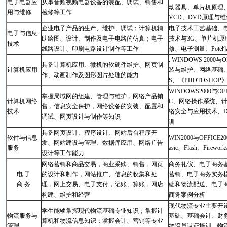
电子电器应
从事音频视频电器设备的装配、调试、销售和
动器具、单片机原理
用与维修
检修等工作
VCD、DVD原理与维
企业电子产品的生产、维护、调试；计算机辅
电子技术工艺基础、
电子与信息
助绘图、设计、制作及电子电路的仿真；电子
技术与3G、单片机
技术
线路设计、印刷电路设计制作等工作
修、电子测量、Potel
. WINDOWS 200
具备计算机应用、微机的软硬件维护、网页制
计算机应用
装与维护、网络基础、DR
作、动画制作及图形图片处理的能力
S、《PHOTOSHOP
WINDOWS2000与O
掌握局域网的组建、管理与维护，网络产品销
计算机网络
C、网络操作系统、
售，信息安全保护，网络设备的安装、配置和
技术
络安全与应用技术、D
调试、网页设计与制作等知识
训
具备网页设计、程序设计、网站后台程序开
软件与信息
WIN2000与OFFICE20
发、网站建设与管理、数据库应用、网络广告
服务
asic、Flash、Firew
设计等工作能力
网络营销和商品交易，商业采购、销售，网页
商务礼仪、电子商务
电 子
的设计和制作，网站推广、信息的收集和处
营销、电子商务实务
商 务
理，网上交易、电子支付，记账、算账，网店
础和物流配送、电子
构建、维护和经营
商务案例分析
现代物流专业主要开
学生能够掌握现代物流基础专业知识；掌握计
物流服务与
基础、基础会计、财
算机和物流信息知识；掌握会计、营销等专业
管理
物流员认证培训、物