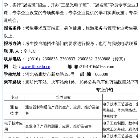
学，实行“冠名班”招生，开办“三星光电子班”，“冠名班”学员专享企
课，专享企业设立的专项奖学金，专享企业提供的学习实训设施，专享
造机会。
报名条件：
考生要求五官端正，身体健康，旅游服务与管理专业考生要求身
以上。
报考办法：
考生按当地招生部门的要求进行报考，也可与我校电话联系
联 系 人：
辛志友
联系电话：
（0316）2360835 2360833 2360832
2360808（传真）
网 址：
www.lfdxedu.cn
邮 箱:
2191916@163.com
学校地址：
河北省廊坊市新华路195号
邮 编
：065000
乘车路线：
廊坊汽车站、火车站乘1路、16路公共汽车到万福医院站下
专业介绍
专业
培养目标
电子技术工艺基础、
通 信
通信器材和通信产品的生产、应用、维护及销
网基础、华为网络技
技 术
售
电视技术
电子技术应
电子工程制图、数字
企业电子产品的测量、应用、维护及销售
用
技术工艺基础、彩色
电子技术工艺基础、