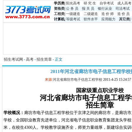
学历类
|
阳光高考
研 究 生
自学考试
成人高考
资格类
|
公 务 员
报 关 员
银行从业
司法考试
工程类
|
一级建造
二级建造
造 价 师
造 价 员
计算机
|
等级考试
软件水平
应用能力
其它类
|
招生考试网
-
高考
-
招生简章
- 正文
2011年河北省廊坊市电子信息工程学
来源:
河北省廊坊市电子信息工程学校
2011-4-25 15:24
国家级重点职业学校
河北省廊坊市电子信息工程学校
招生简章
学校概况：
廊坊市电子信息工程学校位于京津之间的廊坊市，是廊坊市
学校，全国职业教育先进单位，河北省电子信息职业教育集团龙头学校，
米，在校生4300人。学校教学设施齐全，师资力量雄厚，新建综合实训