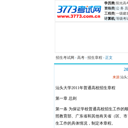
学历类
|
阳光高
资格类
|
公 务 员
工程类
|
一级建
计算机
|
等级考
招生考试网
-
高考
-
招生章程
- 正文
2
来源:
汕头
汕头大学2011年普通高校招生章程
第一章 总则
第一条 为保证学校普通高校招生工作的
照教育部、广东省和其他有关省（区、市
生工作的具体情况，制定本章程。