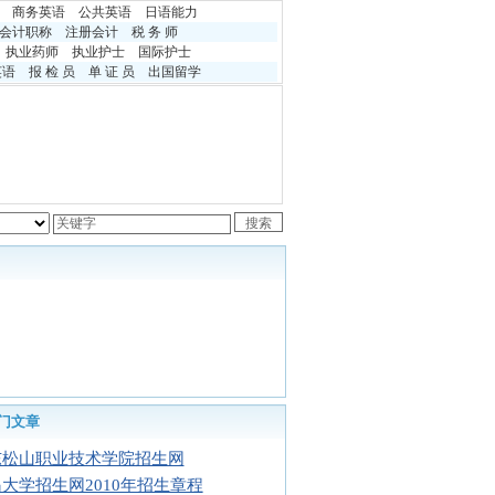
商务英语
公共英语
日语能力
会计职称
注册会计
税 务 师
执业药师
执业护士
国际护士
英语
报 检 员
单 证 员
出国留学
门文章
东松山职业技术学院招生网
大学招生网2010年招生章程