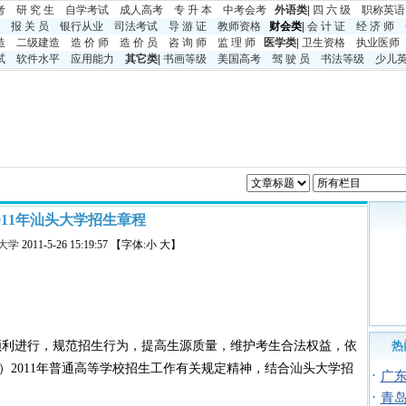
考
研 究 生
自学考试
成人高考
专 升 本
中考
会考
外语类
|
四 六 级
职称英语
报 关 员
银行从业
司法考试
导 游 证
教师资格
财会类|
会 计 证
经 济 师
造
二级建造
造 价 师
造 价 员
咨 询 师
监 理 师
医学类
|
卫生资格
执业医师
试
软件水平
应用能力
其它类
|
书画等级
美国高考
驾 驶 员
书法等级
少儿
011年汕头大学招生章程
大学
2011-5-26 15:19:57 【字体:小 大】
顺利进行，规范招生行为，提高生源质量，维护考生合法权益，依
热
）2011年普通高等学校招生工作有关规定精神，结合汕头大学招
·
广
·
青岛