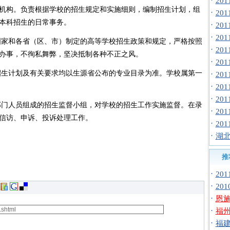
·
20
机构。负责根据学校的招生规定和实施细则，编制招生计划，组
·
20
本科招生的日常事务。
·
20
·
20
国家和各省（区、市）制定的高等学校招生政策和规定，严格按照
·
20
办事，不徇私舞弊，坚决抵制各种不正之风。
·
20
招生计划及有关要求均以生源省公布的专业目录为准。学校属第一
·
20
·
20
·
20
部门人员组成的招生监督小组，对学校的招生工作实施监督。在录
·
20
信访、申诉、投诉处理工作。
·
20
·
湖北
推
·
20
·
20
·
恩施
·
福州
·
福建