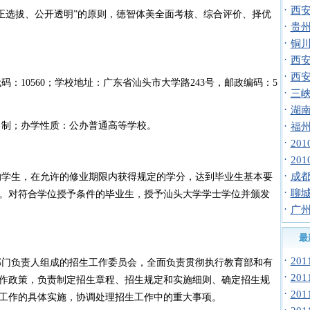
·
西安
公正选拔、公开透明”的原则，德智体美全面考核、综合评价、择优
·
贵州
·
铜川
·
西安
·
西安
：10560；学校地址：广东省汕头市大学路243号，邮政编码：5
·
三峡
·
湖南
日制；办学性质：公办普通高等学校。
·
福州
·
20
·
20
·
成
的学生，在允许的修业期限内获得规定的学分，达到毕业生基本要
·
聊城
。对符合学位授予条件的毕业生，授予汕头大学学士学位并颁发
·
广州
最
·
20
部门负责人组成的招生工作委员会，全面负责贯彻执行教育部和有
·
20
作政策，负责制定招生章程、招生规定和实施细则、确定招生规
·
20
工作的具体实施，协调处理招生工作中的重大事项。