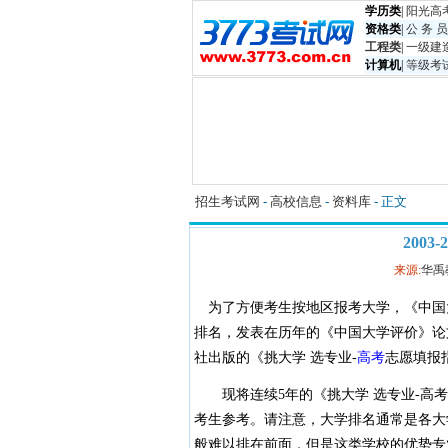
学历类
|
阳光高
资格类
|
公 务 员
工程类
|
一级建
计算机
|
等级考
招生考试网
-
高校信息
-
资料库
- 正文
200
来源:
华禹
为了方便考生按地区报考大学，《中国大
排名，发表在历年的《中国大学评价》论
社出版的《挑大学 选专业-
高考
志愿填报
现将连续5年的《挑大学 选专业-高考
考生参考。请注意，大学排名通常是各大
般难以排在前面，但是这类学校的优势专