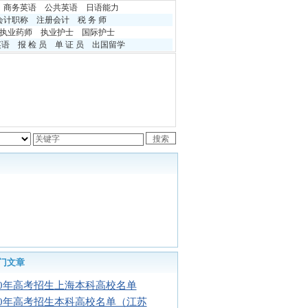
商务英语
公共英语
日语能力
会计职称
注册会计
税 务 师
执业药师
执业护士
国际护士
英语
报 检 员
单 证 员
出国留学
门文章
10年高考招生上海本科高校名单
10年高考招生本科高校名单（江苏