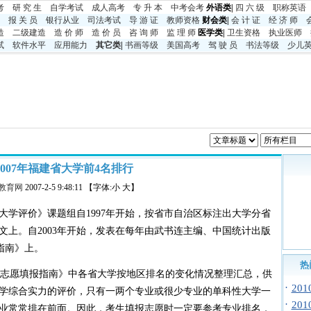
考
研 究 生
自学考试
成人高考
专 升 本
中考
会考
外语类|
四 六 级
职称英语
报 关 员
银行从业
司法考试
导 游 证
教师资格
财会类|
会 计 证
经 济 师
造
二级建造
造 价 师
造 价 员
咨 询 师
监 理 师
医学类|
卫生资格
执业医师
试
软件水平
应用能力
其它类
|
书画等级
美国高考
驾 驶 员
书法等级
少儿
3-2007年福建省大学前4名排行
教育网
2007-2-5 9:48:11 【字体:小 大】
学评价》课题组自1997年开始，按省市自治区标注出大学分省
文上。自2003年开始，发表在每年由武书连主编、中国统计出版
指南》上。
热
志愿填报指南》中各省大学按地区排名的变化情况整理汇总，供
·
20
学综合实力的评价，只有一两个专业或很少专业的单科性大学一
·
20
业常常排在前面。因此，考生填报志愿时一定要参考专业排名，