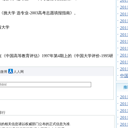
·
20
·
20
大学 选专业-2003高考志愿填报指南》。
·
20
·
20
省大学
·
20
·
20
·
20
·
20
·
20
中国高等教育评估》1997年第4期上的《中国大学评价-1995研
·
20
·
20
讯微博
人人网
·
中国
推
·
20
·
20
·
20
名排行
·
20
·
供的相关信息请以权威部门公布的正式信息为准.
20