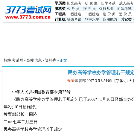
学历类
|
阳光高考
研 究 生
自学考试
成人高考
资格类
|
公 务 员
报 关 员
银行从业
司法考试
工程类
|
一级建造
二级建造
造 价 师
造 价 员
计算机
|
等级考试
软件水平
应用能力
其它类
|
招生考试网
-
高校信息
-
资料库
- 正文
民办高等学校办学管理若干规
来源:
教育部
2007-3-5 8:54:06 【字体:小 大
中华人民共和国教育部令第25号
《民办高等学校办学管理若干规定》已于2007年1月16日经部长办公
年2月10日起施行。
教育部部长 周济
二○○七年二月三日
民办高等学校办学管理若干规定