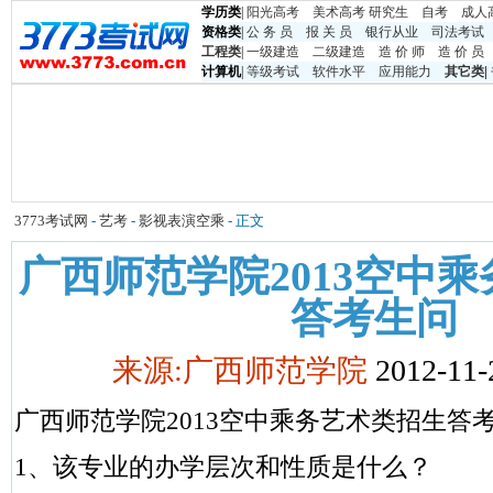
学历类
|
阳光高考
美术高考
研究生
自考
成人
资格类
|
公 务 员
报 关 员
银行从业
司法考试
工程类
|
一级建造
二级建造
造 价 师
造 价 员
计算机
|
等级考试
软件水平
应用能力
其它类
|
3773考试网
-
艺考
-
影视表演空乘
- 正文
广西师范学院2013空中
答考生问
来源:广西师范学院
2012-11-
广西师范学院2013空中乘务艺术类招生答
1、该专业的办学层次和性质是什么？