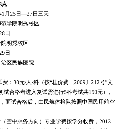
地点
年
1
月
25
日
—27
日三天
师范学院明秀校区
28
日
学院明秀校区
29
日
自治区民族医院
试费：
30
元
/
人·科（按“桂价费〔
2009
〕
212
号”文
初试合格者进入复试需进行
5
科考试共
150
元）。
，面试合格后，由民航体检队按照中国民用航空
术（空中乘务方向）专业学费按学分收费，
2013