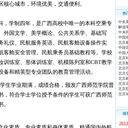
区核心城市，环境优美，交通便利。
热
·
中央
科，学制四年，是广西高校中唯一的本科空乘专
·
解放
、外国文学、美学概论、公共关系学、基础写
·
中央
·
中国
务礼仪、民航服务英语、民航客舱设备操作实
·
北京
·
中国
航客舱安全管理、民航乘务员基础教程等。学校
·
中国
·
北京
妆训练室、形体训练室、机模陈列室和
CBT
教学
·
北京
·
北京
设备和精英型专业团队的教育管理活动。
·
北京
·
北京
·
北京
学生学业期满，成绩合格，颁发广西师范学院普
·
北京
书，符合学士学位授予条件的学生可获广西师范
·
北京
书。
推
·
20
文化素质、专业素质和身体素质，精通国内外航