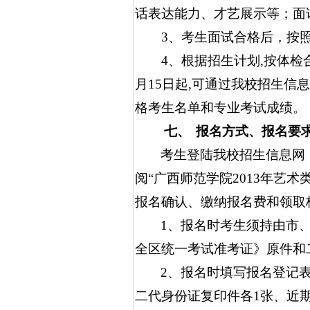
话表达能力、才艺展示等；面
3
、考生面试合格后，按
4
、根据招生计划
,
按体检
月
15
日
起
,
可通过我校招生信息
格考生名单和专业考试成绩。
七、
报名方式、报名要
考生登陆我校招生信息网
阅“广西师范学院
2013
年艺术
报名确认、缴纳报名费和领取
1
、报名时考生须持由市
全区统一考试准考证》原件和
2
、报名时填写报名登记
二代身份证复印件各
1
张、近