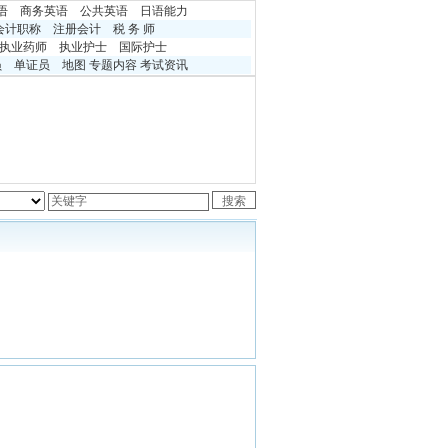
语
商务英语
公共英语
日语能力
会计职称
注册会计
税 务 师
执业药师
执业护士
国际护士
员
单证员
地图
专题内容
考试资讯