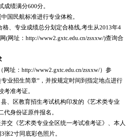
试成绩满分
600
分。
照中国民航标准进行专业体检。
合格、专业成绩总分划定合格线
,
考生从
2013
年
4
网
(
网址：
http://www2.gxtc.edu.cn/zsxxw/
)
查询合
求
（网址：
http://www2.gxtc.edu.cn/zsxxw/
）参
类专业招生简章”，并按规定时间到指定地点进行
校考准考证。
、县、区教育招生考试机构印发的《艺术类专业
二代身份证原件报名。
表并交《艺术类专业全区统一考试准考证》、本人
期
3
张
2
寸同底彩色照片。