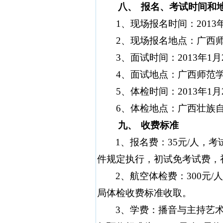
八、
报名、考试时间和
1
、现场报名时间：
2013
2
、现场报名地点：广西
3
、面试时间：
2013
年
1
月
4
、面试地点：广西师范
5
、体检时间：
2013
年
1
月
6
、体检地点：广西壮族
九、
收费标准
1
、报名费：
35
元
/
人，考
件规定执行，初试免考试费，
2
、航空体检费：
300
元
/
人
局体检收费标准收取。
3
、学费：播音与主持艺