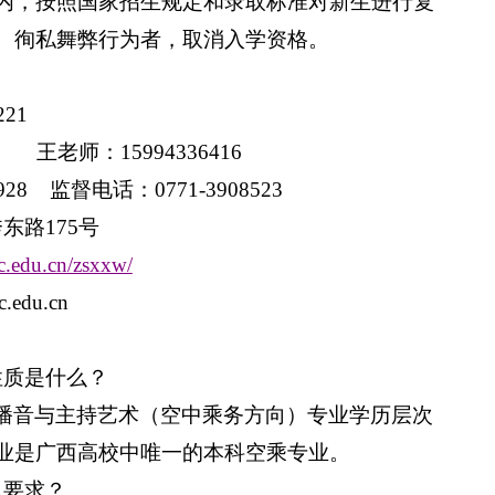
，按照国家招生规定和录取标准对新生进行复
、徇私舞弊行为者，取消入学资格。
221
王
老师：
15994336416
928
监督电话：
0771-3908523
秀东路
175
号
c.edu.cn/zsxxw/
c.edu.cn
性质是什么？
播音与主持艺术（空中乘务方向）专业学历层次
业是广西高校中唯一的本科空乘专业。
么要求？