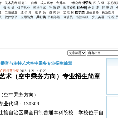
考
美术高考
研究生
自考
成人高考
专升本
中考
会考
外语类|
四 六 级
职称英
报 关 员
银行从业
司法考试
导 游 证
教师资格
财会类|
会 计 证
经 济 师
造
二级建造
造 价 师
造 价 员
咨 询 师
监 理 师
医学类|
卫生资格
执业医师
试
软件水平
应用能力
其它类
|
书画等级
驾驶员
书法等级
少儿英语
报 检 
13播音与主持艺术空中乘务专业招生简章
:广西师范学院
2012-11-21 14:40:29
艺术（空中乘务方向）专业招生简章
（空中乘务方向）
业代码：
130309
壮族自治区属全日制普通本科院校，学校位于自