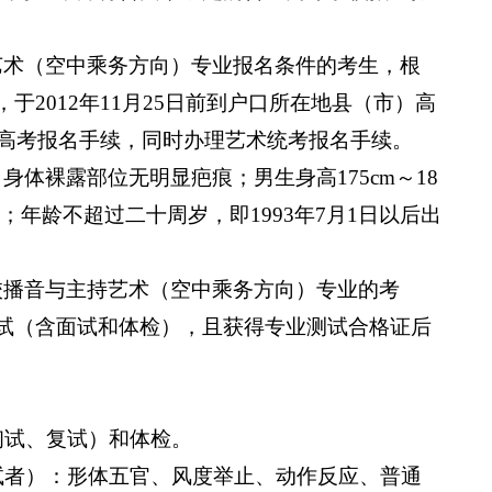
艺术（空中乘务方向）专业报名条件的考生，根
，于
2012
年
11
月
25
日
前到户口所在地县（市）高
高考报名手续，同时办理艺术统考报名手续。
、身体裸露部位无明显疤痕；男生身高
175cm
～
18
；年龄不超过二十周岁，即
1993
年
7
月
1
日
以后出
校播音与主持艺术（空中乘务方向）专业的考
试（含面试和体检），且获得专业测试合格证后
初试、复试）和体检。
试者）：形体五官、风度举止、动作反应、普通