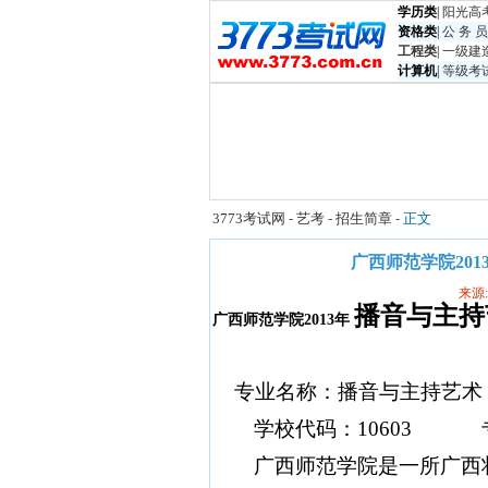
学历类
|
阳光高
资格类
|
公 务 员
工程类
|
一级建
计算机
|
等级考
3773考试网
-
艺考
-
招生简章
- 正文
广西师范学院20
来源
播音与主持
广西师范学院
2013
年
专业名称：播音与主持艺术
学校代码：
10603
专
广西师范学院是一所广西