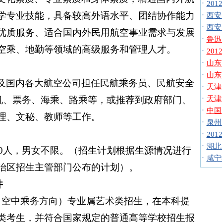
·
20
学专业技能，具备较高外语水平、团结协作能力
·
西安
·
西安
优质服务、适合国内外民用航空事业需求与发展
·
鲁迅
空乘、地勤等领域的高级服务和管理人才。
·
20
·
山东
·
山东
及国内各大航空公司担任民航乘务员、民航安全
·
天津
·
机、票务、海乘、路乘等，或推荐到政府部门、
天津
·
中国
理、文秘、教师等工作。
·
泉州
·
20
·
湖北
0
人，男女不限。（招生计划根据生源情况进行
·
咸宁
治区招生主管部门公布的计划）。
件
（空中乘务方向）专业属艺术类招生，在本科提
类考生，并符合国家规定的普通高等学校招生报