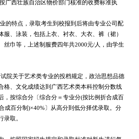
按广西壮族自治区物价部门核准的收费标准执
业的特点，录取考生到校报到后将由专业公司配
体服、泳装，包括上衣、衬衣、大衣、裤（裙）
、丝巾等，上述制服费四年共
2000
元
/
人，由学生
考试院关于艺术类专业的投档规定，政治思想品德
合格、文化成绩达到广西艺术类本科控制分数线
后，按综合分〔综合分＝专业分
(
按比例折合成百
合成百分制
)
×
40%
〕从高分到低分择优录取。分
行录取。