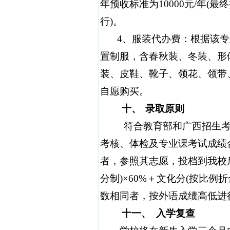
年预收标准为
10000
元
/
年
(
最终
行
)
。
4
、服装代办费：根据该专
置制服，含春秋装、冬装、形
装、皮鞋、靴子、领花、领带
自愿购买。
十、
录取原则
符合教育部和广西招生
考核、体检及专业课考试成绩
者，参照其志愿，投档到我校
分制
)
×
60%
＋文化分
(
按比例折
数相同者，按外语成绩高低进
十一、
入学复查