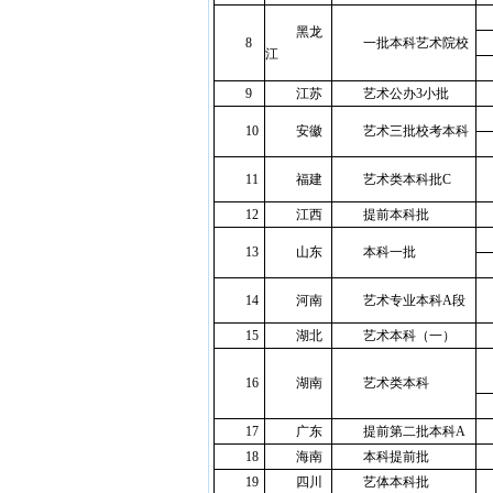
黑龙
8
一批本科艺术院校
江
9
江苏
艺术公办3小批
10
安徽
艺术三批校考本科
11
福建
艺术类本科批C
12
江西
提前本科批
13
山东
本科一批
14
河南
艺术专业本科A段
15
湖北
艺术本科（一）
16
湖南
艺术类本科
17
广东
提前第二批本科A
18
海南
本科提前批
19
四川
艺体本科批