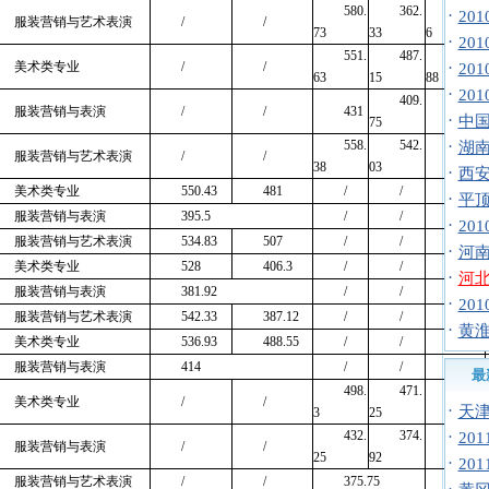
580.
362.
516.
·
20
服装营销与艺术表演
/
/
73
33
6
·
20
551.
487.
534.
美术类专业
/
/
·
20
63
15
88
·
20
409.
服装营销与表演
/
/
431
/
·
中国
75
558.
542.
·
湖南
服装营销与艺术表演
/
/
/
38
03
·
西安
美术类专业
550.43
481
/
/
/
·
平顶
服装营销与表演
395.5
/
/
/
·
20
服装营销与艺术表演
534.83
507
/
/
/
·
河南
美术类专业
528
406.3
/
/
/
·
河北
服装营销与表演
381.92
/
/
/
·
20
服装营销与艺术表演
542.33
387.12
/
/
/
·
黄淮
美术类专业
536.93
488.55
/
/
/
服装营销与表演
414
/
/
/
最
498.
471.
美术类专业
/
/
/
·
天津
3
25
432.
374.
·
20
服装营销与表演
/
/
/
25
92
·
20
服装营销与艺术表演
/
/
375.75
/