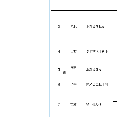
3
河北
本科提前批A
4
山西
提前艺术本科批
内蒙
5
本科提前A
古
6
辽宁
艺术类二批本科
7
吉林
第一批A段