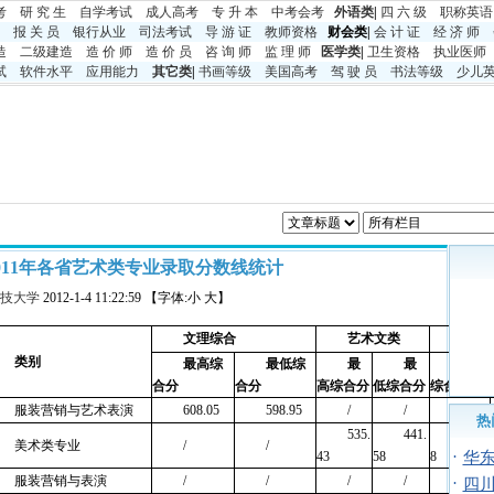
考
研 究 生
自学考试
成人高考
专 升 本
中考
会考
外语类
|
四 六 级
职称英语
报 关 员
银行从业
司法考试
导 游 证
教师资格
财会类|
会 计 证
经 济 师
造
二级建造
造 价 师
造 价 员
咨 询 师
监 理 师
医学类
|
卫生资格
执业医师
试
软件水平
应用能力
其它类
|
书画等级
美国高考
驾 驶 员
书法等级
少儿
011年各省艺术类专业录取分数线统计
技大学
2012-1-4 11:22:59 【字体:小 大】
文理综合
艺术文类
艺术
类别
最高综
最低综
最
最
最高
合分
合分
高综合分
低综合分
综合分
服装营销与艺术表演
608.05
598.95
/
/
/
热
535.
441.
514.
美术类专业
/
/
·
43
58
8
华东
服装营销与表演
/
/
/
/
402
·
四川