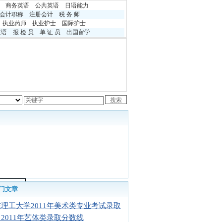
商务英语
公共英语
日语能力
会计职称
注册会计
税 务 师
执业药师
执业护士
国际护士
英语
报 检 员
单 证 员
出国留学
理类
最低
综合分
/
门文章
440.
理工大学2011年美术类专业考试录取
3
2011年艺体类录取分数线