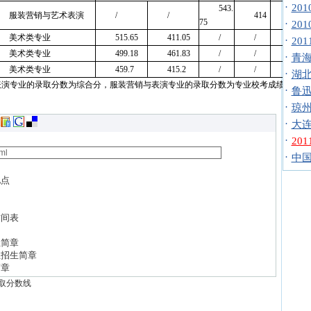
·
20
543.
服装营销与艺术表演
/
/
414
387.3
75
·
20
美术类专业
515.65
411.05
/
/
/
·
20
美术类专业
499.18
461.83
/
/
/
·
青海
美术类专业
459.7
415.2
/
/
/
·
湖北
表演专业的录取分数为综合分，服装营销与表演专业的录取分数为专业校考成绩。（综
·
鲁迅
·
琼州
·
大连
·
20
·
中国
地点
询
时间表
生简章
业招生简章
简章
录取分数线