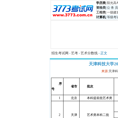
学历类
|
阳光高
资格类
|
公 务 员
工程类
|
一级建
计算机
|
等级考
招生考试网
-
艺考
-
艺术分数线
- 正文
天津科技大学2
来源:
天津科
序
省市
批次
号
1
北京
本科提前批艺术类
2
天津
艺术类本科二批