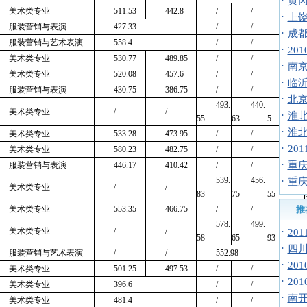
·
黄冈
美术类专业
511.53
442.8
/
/
/
·
上饶
服装营销与表演
427.33
/
/
/
·
成都
服装营销与艺术表演
558.4
/
/
/
·
20
美术类专业
530.77
489.85
/
/
/
·
南京
美术类专业
520.08
457.6
/
/
/
·
临沂
服装营销与表演
430.75
386.75
/
/
/
·
北
493.
440.
510.
美术类专业
/
/
·
淮北
55
63
5
·
淮北
美术类专业
533.28
473.95
/
/
/
·
20
美术类专业
580.23
482.75
/
/
/
·
重庆
服装营销与表演
446.17
410.42
/
/
/
539.
456.
·
527.
重庆
美术类专业
/
/
83
75
55
美术类专业
553.35
466.75
/
/
/
推
578.
499.
498.
美术类专业
/
/
·
20
58
65
93
·
四川
服装营销与艺术表演
/
/
552.98
/
·
20
美术类专业
501.25
497.53
/
/
/
·
20
美术类专业
396.6
/
/
/
·
南开
美术类专业
481.4
/
/
/