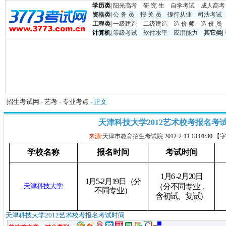
学历类
|
阳光高考
研 究 生
自学考试
成人高考
资格类
|
公 务 员
报 关 员
银行从业
司法考试
工程类
|
一级建造
二级建造
造 价 师
造 价 员
计算机
|
等级考试
软件水平
应用能力
其它类
|
招生考试网
-
艺考
-
专业考点
- 正文
天津科技大学2012艺术校考报名考
来源:
天津市教育招生考试院
2012-2-11 13:01:30
学校名称
报名时间
考试时间
1
月
6 -
2
月20
日
1
月
5-
2
月19
日
（分
天津科技大学
（分不同专业，
不同专业）
含初试、复试）
天津科技大学2012艺术校考报名考试时间