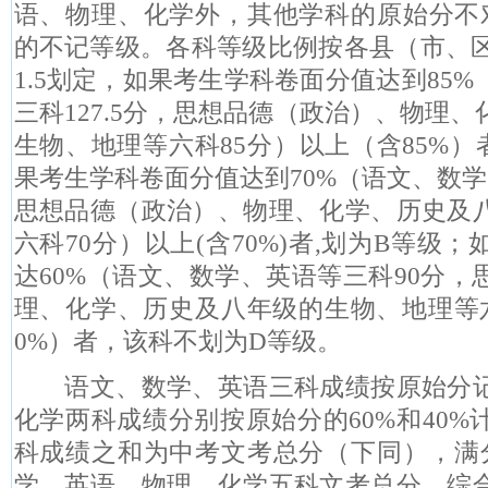
语、物理、化学外，其他学科的原始分不
的不记等级。各科等级比例按各县（市、
1.5
划定，如果考生学科卷面分值达到
85%
三科
127.5
分，
思想品德（政治）、物理、
生物、地理等六科
85
分）以上（含
85%
）
果考生学科卷面分值达到
70%
（语文、数学
思想品德（政治）、物理、化学、历史及
六科
70
分）以上
(
含
70%)
者
,
划为
B
等级；
达
60%
（语文、数学、英语等三科
90
分，
理、化学、历史及八年级的生物、地理等
0%
）者，该科不划为
D
等级。
语文、数学、英语三科成绩按原始分
化学两科成绩分别按原始分的
60%
和
40%
科成绩之和为中考文考总分（下
同
），满
学、英语、物理、化学五科文考总分、综