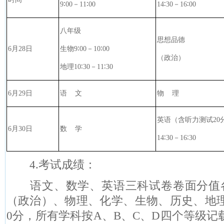
9
∶
00
－
11
∶
00
14
∶
30
－
16
∶
00
八年级
思想品德
6
月
28
日
生物
9
∶
00
－
10
∶
00
（政治）
地理
10
∶
30
－
11
∶
30
6
月
29
日
语
文
物
理
英语（含听力测试
20
6
月
30
日
数
学
14
∶
30
－
16
∶
30
4.
考试成绩：
语文、数学、英语三科试卷卷面分值
（政治）、物理、化学、生物、历史、地
0
分，所有学科按
A
、
B
、
C
、
D
四个等级记