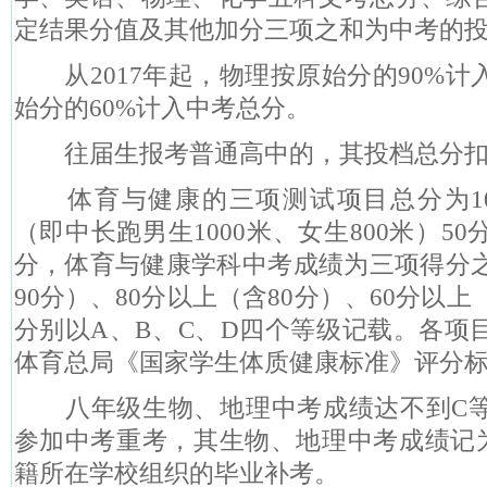
定结果
分值及其他加分三项之和为
中考的
从
2017
年起，物理按原始分的
90%
计
始分的
60%
计入中考总分。
往届生报考普通高中的，其投档总分
体育与健康的三项测试项目总分为
1
（即中长跑男生
1000
米、女生
800
米）
50
分，体育与健康学科中考成绩为三项得分
90
分）、
80
分以上（含
80
分）、
60
分以上
分别以
A
、
B
、
C
、
D
四个等级记载。各项
体育总局《国家学生体质健康标准》评分
八年级生物、地理中考成绩达不到
C
参加中考重考，其生物、地理中考成绩记
籍所在学校组织的毕业补考。