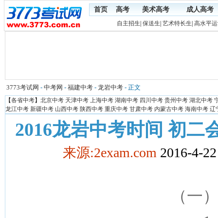
首页
高考
美术高考
成人高考
自主招生
|
保送生
|
艺术特长生
|
高水平运
3773考试网
-
中考网
-
福建中考
-
龙岩中考
- 正文
【
各省中考
】
北京中考
天津中考
上海中考
湖南中考
四川中考
贵州中考
湖北中考
龙江中考
新疆中考
山西中考
陕西中考
重庆中考
甘肃中考
内蒙古中考
海南中考
辽
2016龙岩中考时间 初
来源:2exam.com
2016-4-22
（一