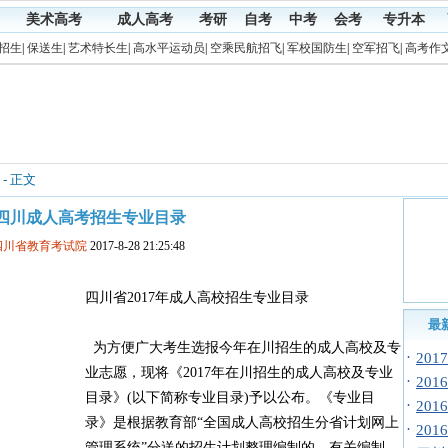
美术高考
成人高考
考研
自考
中考
会考
专升本
招生
|
保送生
|
艺术特长生
|
高水平运动员
|
空乘民航招飞
|
军校国防生
|
空军招飞
|
高考作
- 正文
17四川成人高考招生专业目录
四川省教育考试院
2017-8-28 21:25:48
四川省2017年成人高校招生专业目录
最
为方便广大考生选报今年在川招生的成人高校及专
·
20
业志愿，现将《2017年在川招生的成人高校及专业
·
20
目录》(以下简称专业目录)予以公布。《专业目
·
20
录》是根据教育部“全国成人高校招生分省计划网上
·
20
管理系统”分送的招生计划整理编制的，有关编制