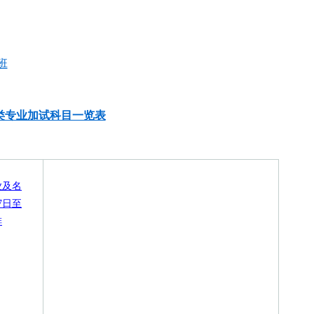
班
育类专业加试科目一览表
业及名
7日至
排