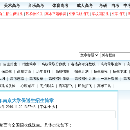
美术高考
音乐高考
体育高考
成人高考
考研
自考
中
自主招生保送生
|
艺术特长生
|
高水平运动员
|
空乘民航招飞
|
军校国防生
|
空军招飞
|
|
自主招生
|
招生简章
|
高校录取分数线
|
各省高考分数线
|
高考录取查询
|
保送生
|
高校访谈
|
历年资料
|
高校招生
|
招生计划
|
招生章程
|
招生专业
|
大纲
|
高考志愿
|
高考改革
|
高校招生简章
|
高校招生计划
|
一本分数线
|
高
福建省质检
|
心理减压
|
高招诈骗
|
海军招飞
|
民航招飞
|
高考工具
|
11年南京大学保送生招生简章
大学
2010-11-29 13:57:48 【字体:小 大】
继续面向全国招收保送生。具体办法如下：