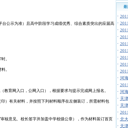
最
·
20
·
20
)平台公示为准）且高中阶段学习成绩优秀、综合素质突出的应届高
·
20
·
20
·
20
·
20
·
20
7时。
·
20
材料。
·
20
·
河海
·
20
系统（教育网入口，公网入口），根据要求与提示完成网上报名。
·
河海
·
天津
（复印）有关材料，并按照下列材料顺序在左侧装订，所需材料包
·
天津
·
20
·
写审核意见、校长签字并加盖中学校级公章），作为材料装订首页
北大
·
天津