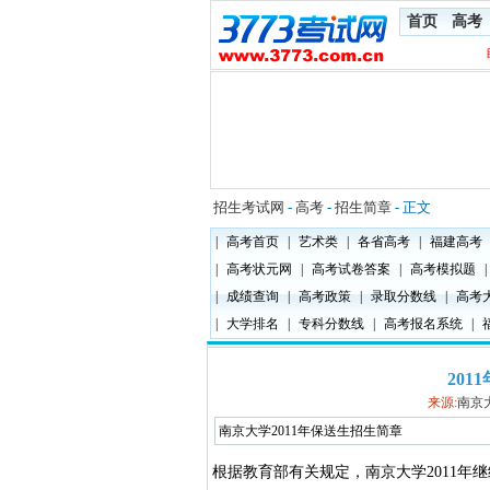
首页
高考
招生考试网
-
高考
-
招生简章
- 正文
|
高考首页
|
艺术类
|
各省高考
|
福建高考
|
高考状元网
|
高考试卷答案
|
高考模拟题
|
|
成绩查询
|
高考政策
|
录取分数线
|
高考
|
大学排名
|
专科分数线
|
高考报名系统
|
20
来源:
南京
南京大学2011年保送生招生简章
根据教育部有关规定，南京大学2011年