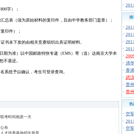
·
20
800字）；
推
的汇总表（须为原始材料的复印件，且由中学教务部门盖章）；
·
20
簿复印件）；
·
20
·
20
，证书未下发的由相关竞赛组织出具证明材料。
·
20
戳日期为准）以中国邮政特快专递（EMS）寄（送）达南京大学本
·
20
恕不退还。
·
清华
·
香港
报名系统予以确认，考生可登录查询。
·
武汉
·
贵州
·
贵州
热
·
空军招
布联考时间相差一天
·
20
章公布
·
空
科人才培养基地招生简章