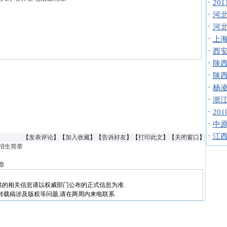
·
20
·
河北
·
河北
·
上海
·
西安
·
陕西
·
陕西
·
杨凌
·
浙江
·
20
·
中原
·
江西
【
发表评论
】【
加入收藏
】【
告诉好友
】【
打印此文
】【
关闭窗口
】
取招生简章
章
供的相关信息请以权威部门公布的正式信息为准.
转载稿涉及版权等问题,请在两周内来电联系.