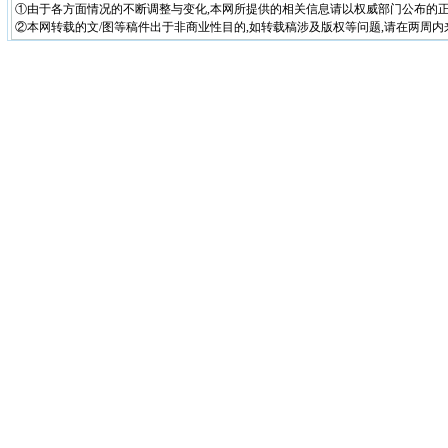
①由于各方面情况的不断调整与变化,本网所提供的相关信息请以权威部门公布的正
②本网转载的文/图等稿件出于非商业性目的,如转载稿涉及版权等问题,请在两周内