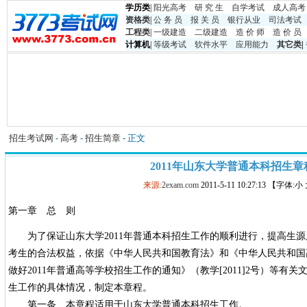
学历类
|
阳光高考
研 究 生
自学考试
成人高考
资格类
|
公 务 员
报 关 员
银行从业
司法考试
工程类
|
一级建造
二级建造
造 价 师
造 价 员
计算机
|
等级考试
软件水平
应用能力
其它类
|
招生考试网
-
高考
-
招生简章
- 正文
2011年山东大学普通本科招生章
来源:
2exam.com
2011-5-11 10:27:13 【字体:
第一章 总 则
为了保证山东大学2011年普通本科招生工作的顺利进行，提高生源
考生的合法权益，依据《中华人民共和国教育法》和《中华人民共和国
做好2011年普通高等学校招生工作的通知》（教学[2011]2号）等有
生工作的具体情况，制定本章程。
第一条 本章程适用于山东大学普通本科招生工作。