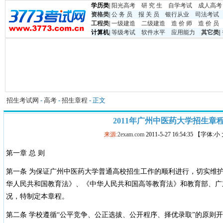
学历类
|
阳光高考
研 究 生
自学考试
成人高考
资格类
|
公 务 员
报 关 员
银行从业
司法考试
工程类
|
一级建造
二级建造
造 价 师
造 价 员
计算机
|
等级考试
软件水平
应用能力
其它类
|
招生考试网
-
高考
-
招生章程
- 正文
2011年广州中医药大学招生章
来源:
2exam.com
2011-5-27 16:54:35 【字体:
第一章 总 则
第一条 为保证广州中医药大学普通高校招生工作的顺利进行，切实维
华人民共和国教育法》、《中华人民共和国高等教育法》和教育部、广
况，特制定本章程。
第二条 学校遵循“公平竞争、公正选拔、公开程序、择优录取”的原则