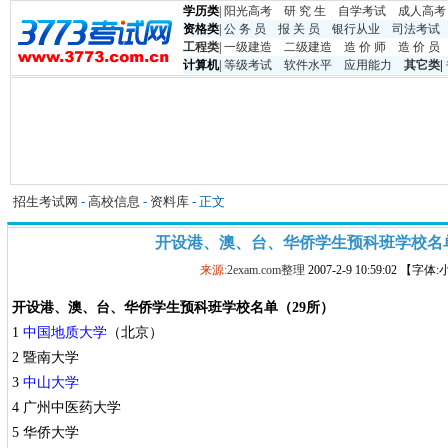
学历类
|
阳光高考
研 究 生
自学考试
成人高考
资格类
|
公 务 员
报 关 员
银行从业
司法考试
工程类
|
一级建造
二级建造
造 价 师
造 价 员
计算机
|
等级考试
软件水平
应用能力
其它类
|
招生考试网
-
高校信息
-
资料库
- 正文
开设港、澳、台、华侨学生预科班学校名单
来源:
2exam.com整理
2007-2-9 10:59:02 【字体
开设港、澳、台、华侨学生预科班学校名单（29所）
1
中国地质大学
（北京）
2 暨南大学
3
中山大学
4 广州中医药大学
5 华侨大学