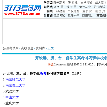
学历类
|
阳光高考
研 究 生
自学考试
成人高考
资格类
|
公 务 员
报 关 员
银行从业
司法考试
工程类
|
一级建造
二级建造
造 价 师
造 价 员
计算机
|
等级考试
软件水平
应用能力
其它类
|
招生考试网
-
高校信息
-
资料库
- 正文
开设港、澳、台、侨学生高考补习班学校名
来源:
2exam.com整理
2007-2-9 11:00:51 【字体
开设港、澳、台、侨学生
高考
补习班学校名单（10所）
1
南京师范大学
2
南京理工大学
3 武汉大学
4
中山大学
5 重庆大学