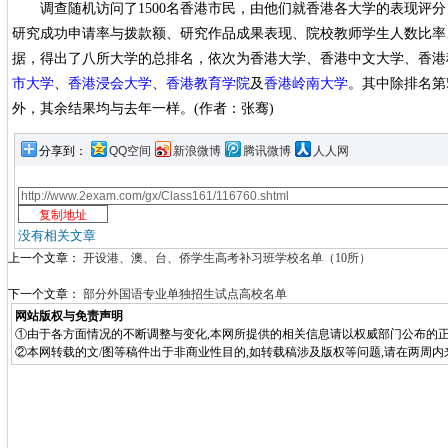
调查随机访问了1500名香港市民，由他们就香港各大学的表现评分
研究成功申请率与拨款额、研究作品成果表现、院校教师学生人数比率
据，得出了八所大学的总排名，依次为香港大学、香港中文大学、香港
市大学
、
香港浸会大学
、
香港教育学院
及
香港岭南大学
。其中除排名第
外，其余结果均与去年一样。(作者：张骞)
分享到：
QQ空间
新浪微博
腾讯微博
人人网
没有相关文章
上一个文章：
开设港、澳、台、侨学生高考补习班学校名单（10所）
下一个文章：
部分外国语专业单独招生试点高校名单
网站版权与免责声明
①由于各方面情况的不断调整与变化,本网所提供的相关信息请以权威部门公布的正
②本网转载的文/图等稿件出于非商业性目的,如转载稿涉及版权等问题,请在两周内