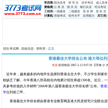
学历类
|
阳光高考
研 究 生
自学考试
成人高考
资格类
|
公 务 员
报 关 员
银行从业
司法考试
工程类
|
一级建造
二级建造
造 价 师
造 价 员
计算机
|
等级考试
软件水平
应用能力
其它类
|
招生考试网
-
高校信息
-
资料库
- 正文
香港最佳大学排名公布 港大等位列
来源:
新闻晚报
2007-2-12 9:07:20 【字体:小
近年来，越来越多的内地学生选择到香港去念大学。不少学生和家长“
校缺乏了解。今年香港八所高校在内地累计招生将超1300名。近日，
具参考价值的入学材料“2006年第八届香港最佳大学排名榜”公布。
香港
学
位列前三甲。
香港最佳大学排名榜由香港专业教育网及港大民意研究计划联合进