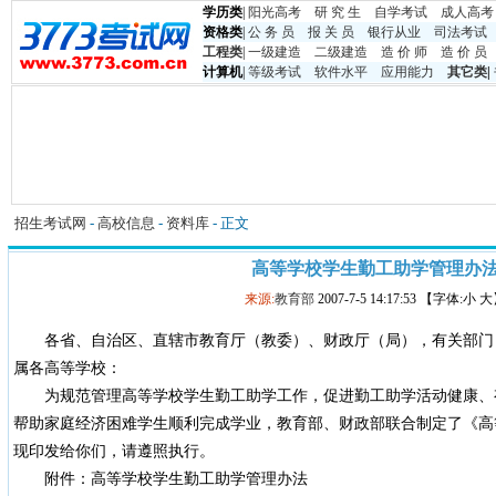
学历类
|
阳光高考
研 究 生
自学考试
成人高考
资格类
|
公 务 员
报 关 员
银行从业
司法考试
工程类
|
一级建造
二级建造
造 价 师
造 价 员
计算机
|
等级考试
软件水平
应用能力
其它类
|
招生考试网
-
高校信息
-
资料库
- 正文
高等学校学生勤工助学管理办
来源:
教育部
2007-7-5 14:17:53 【字体:小 
各省、自治区、直辖市教育厅（教委）、财政厅（局），有关部门
属各高等学校：
为规范管理高等学校学生勤工助学工作，促进勤工助学活动健康、
帮助家庭经济困难学生顺利完成学业，教育部、财政部联合制定了《高
现印发给你们，请遵照执行。
附件：高等学校学生勤工助学管理办法