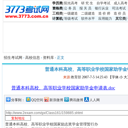
学历类
|
阳光高考
研 究 生
自学考试
成人高考
资格类
|
公 务 员
报 关 员
银行从业
司法考试
工程类
|
一级建造
二级建造
造 价 师
造 价 员
计算机
|
等级考试
软件水平
应用能力
其它类
|
招生考试网
-
高校信息
-
资料库
- 正文
普通本科高校、高等职业学校国家助学金申
来源:
教育部
2007-7-5 14:25:43 【字体:小 
普通本科高校、高等职业学校国家助学金申请表.doc
分享到：
QQ空间
新浪微博
腾讯微博
人人网
普通本科高校、高等职业学校国家励志奖学金管理暂行办