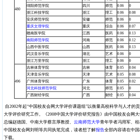
绵阳师范学院
四川
师范
0.06
0
480
浙江科技学院
浙江
理工
0.06
0.08
安庆师范学院
安徽
师范
0.06
0
重庆文理学院
重庆
综合
0.06
0.07
赣南医学院
江西
医药
0.06
0.13
南阳师范学院
河南
师范
0.06
0.12
山西中医学院
山西
医药
0.06
0.13
武汉音乐学院
湖北
艺术
0.06
0
浙江万里学院
浙江
理工
0.06
0
吉林体育学院
吉林
体育
0.05
0.04
天津音乐学院
天津
艺术
0.05
0.08
496
广州体育学院
广东
体育
0.05
0.02
河北科技师范学院
河北
师范
0.05
0
广西财经学院
广西
财经
0.05
0.04
自2002年起“中国校友会网大学评价课题组”以衡量高校科学与人才的
大学评价研究工作。《2008中国大学评价研究报告》由中国校友会网
总编赵德国、中南大学蔡言厚教授、
云南师范大学
青年学者冯用军、桂
中国校友会网刘明等共同执笔完成，读者想了解
报告
全部内容请在中国
下载。