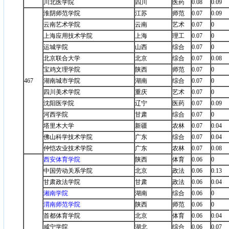
川北医学院
四川
医药
0.08
0.09
淮阴师范学院
江苏
师范
0.07
0.09
云南艺术学院
云南
艺术
0.07
0
上海应用技术学院
上海
理工
0.07
0
运城学院
山西
综合
0.07
0
北京联合大学
北京
综合
0.07
0.08
宝鸡文理学院
陕西
师范
0.07
0
467
湖南城市学院
湖南
综合
0.07
0
四川美术学院
重庆
艺术
0.07
0
沈阳医学院
辽宁
医药
0.07
0.09
河西学院
甘肃
综合
0.07
0
塔里木大学
新疆
农林
0.07
0.04
佛山科学技术学院
广东
综合
0.07
0.04
仲恺农业技术学院
广东
农林
0.07
0.08
西安体育学院
陕西
体育
0.06
0
中国劳动关系学院
北京
政法
0.06
0.13
甘肃政法学院
甘肃
政法
0.06
0.04
湘南学院
湖南
综合
0.06
0
渭南师范学院
陕西
师范
0.06
0
首都体育学院
北京
体育
0.06
0.04
咸宁学院
湖北
综合
0.06
0.07