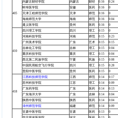
内蒙古财经学院
内蒙古
财经
0.16
0.24
蚌埠医学院
安徽
医药
0.16
0
405
天津工程师范学院
天津
师范
0.16
0
海南师范大学
海南
师范
0.16
0.04
遵义医学院
贵州
医药
0.16
0
四川理工学院
四川
理工
0.15
0
河南科技学院
河南
师范
0.15
0.23
广州美术学院
广东
艺术
0.15
0.15
吉林化工学院
吉林
理工
0.15
0.04
410
重庆科技学院
重庆
理工
0.15
0.04
西北第二民族学院
宁夏
民族
0.15
0.08
中国民用航空飞行学院
四川
理工
0.15
0.28
贵阳中医学院
贵州
医药
0.15
0
江西科技师范学院
江西
师范
0.14
0.17
苏州科技学院
江苏
理工
0.14
0.09
广东药学院
广东
医药
0.14
0.13
418
广东海洋大学
广东
农林
0.14
0.04
陕西中医学院
陕西
医药
0.14
0.04
漳州师范学院
福建
师范
0.14
0.09
甘肃中医学院
甘肃
医药
0.13
0
华北煤炭医学院
河北
医药
0.13
0