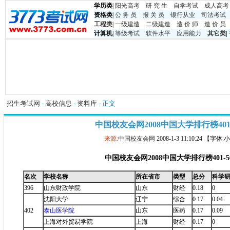
学历类
|
阳光高考
研 究 生
自学考试
成人高考
资格类
|
公 务 员
报 关 员
银行从业
司法考试
工程类
|
一级建造
二级建造
造 价 师
造 价 员
计算机
|
等级考试
软件水平
应用能力
其它类
|
招生考试网
-
高校信息
-
资料库
- 正文
中国校友会网2008中国大学排行榜401-
来源:
中国校友会网
2008-1-3 11:10:24 【字体
中国校友会网
2008
中国大学排行榜
401-5
名次
学校名称
所在省市
类型
总分
科学
396
山东财政学院
山东
财经
0.18
0
沈阳大学
辽宁
综合
0.17
0.04
402
泰山医学院
山东
医药
0.17
0.09
上海对外贸易学院
上海
财经
0.17
0