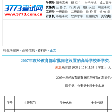
学历类
|
阳光高考
研 究 生
自学考试
成人高考
资格类
|
公 务 员
报 关 员
银行从业
司法考试
工程类
|
一级建造
二级建造
造 价 师
造 价 员
计算机
|
等级考试
软件水平
应用能力
其它类
|
招生考试网
-
高校信息
-
资料库
- 正文
2007年度经教育部审批同意设置的高等学校医学类
来源:
教育部
2008-2-15 9:11:39 【字体:小 
2007
年度经教育部审批同意设置的高等学
医学类、公安类专科专业名单
序号
主管部门
学校名称
专业代码