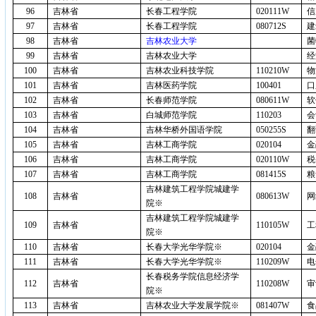
96
吉林省
长春工程学院
020111W
信
97
吉林省
长春工程学院
080712S
建
98
吉林省
吉林农业大学
菌
99
吉林省
吉林农业大学
经
100
吉林省
吉林农业科技学院
110210W
物
101
吉林省
吉林医药学院
100401
口
102
吉林省
长春师范学院
080611W
软
103
吉林省
白城师范学院
110203
会
104
吉林省
吉林华桥外国语学院
050255S
翻
105
吉林省
吉林工商学院
020104
金
106
吉林省
吉林工商学院
020110W
税
107
吉林省
吉林工商学院
081415S
粮
吉林建筑工程学院城建学
108
吉林省
080613W
网
院※
吉林建筑工程学院城建学
109
吉林省
110105W
工
院※
110
吉林省
长春大学光华学院※
020104
金
111
吉林省
长春大学光华学院※
110209W
电
长春税务学院信息经济学
112
吉林省
110208W
审
院※
113
吉林省
吉林农业大学发展学院※
081407W
食