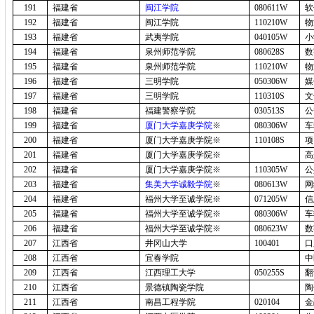
191
福建省
闽江学院
080611W
软
192
福建省
闽江学院
110210W
物
193
福建省
武夷学院
040105W
小
194
福建省
泉州师范学院
080628S
数
195
福建省
泉州师范学院
110210W
物
196
福建省
三明学院
050306W
媒
197
福建省
三明学院
110310S
文
198
福建省
福建警察学院
030513S
公
199
福建省
厦门大学嘉庚学院
※
080306W
车
200
福建省
厦门大学嘉庚学院※
110108S
项
201
福建省
厦门大学嘉庚学院※
高
202
福建省
厦门大学嘉庚学院※
110305W
公
203
福建省
集美大学诚毅学院
※
080613W
网
204
福建省
福州大学至诚学院※
071205W
信
205
福建省
福州大学至诚学院※
080306W
车
206
福建省
福州大学至诚学院※
080623W
数
207
江西省
井冈山大学
100401
口
208
江西省
宜春学院
中
209
江西省
江西理工大学
050255S
翻
210
江西省
景德镇陶瓷学院
陶
211
江西省
南昌工程学院
020104
金