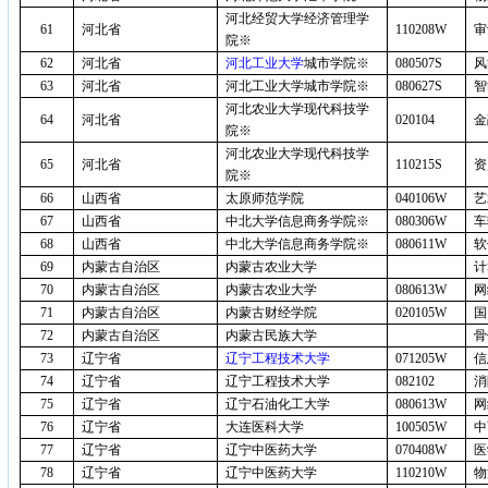
河北经贸大学经济管理学
61
河北省
110208W
审
院※
62
河北省
河北工业大学
城市学院※
080507S
风
63
河北省
河北工业大学城市学院※
080627S
智
河北农业大学现代科技学
64
河北省
020104
金
院※
河北农业大学现代科技学
65
河北省
110215S
资
院※
66
山西省
太原师范学院
040106W
艺
67
山西省
中北大学信息商务学院※
080306W
车
68
山西省
中北大学信息商务学院※
080611W
软
69
内蒙古自治区
内蒙古农业大学
计
70
内蒙古自治区
内蒙古农业大学
080613W
网
71
内蒙古自治区
内蒙古财经学院
020105W
国
72
内蒙古自治区
内蒙古民族大学
骨
73
辽宁省
辽宁工程技术大学
071205W
信
74
辽宁省
辽宁工程技术大学
082102
消
75
辽宁省
辽宁石油化工大学
080613W
网
76
辽宁省
大连医科大学
100505W
中
77
辽宁省
辽宁中医药大学
070408W
医
78
辽宁省
辽宁中医药大学
110210W
物