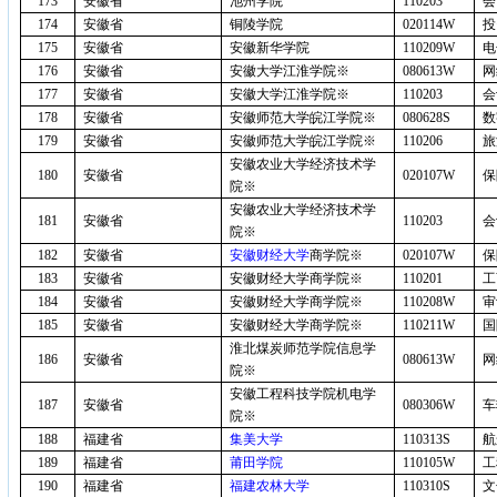
173
安徽省
池州学院
110203
会
174
安徽省
铜陵学院
020114W
投
175
安徽省
安徽新华学院
110209W
电
176
安徽省
安徽大学江淮学院※
080613W
网
177
安徽省
安徽大学江淮学院※
110203
会
178
安徽省
安徽师范大学皖江学院※
080628S
数
179
安徽省
安徽师范大学皖江学院※
110206
旅
安徽农业大学经济技术学
180
安徽省
020107W
保
院※
安徽农业大学经济技术学
181
安徽省
110203
会
院※
182
安徽省
安徽财经大学
商学院※
020107W
保
183
安徽省
安徽财经大学商学院※
110201
工
184
安徽省
安徽财经大学商学院※
110208W
审
185
安徽省
安徽财经大学商学院※
110211W
国
淮北煤炭师范学院信息学
186
安徽省
080613W
网
院※
安徽工程科技学院机电学
187
安徽省
080306W
车
院※
188
福建省
集美大学
110313S
航
189
福建省
莆田学院
110105W
工
190
福建省
福建农林大学
110310S
文