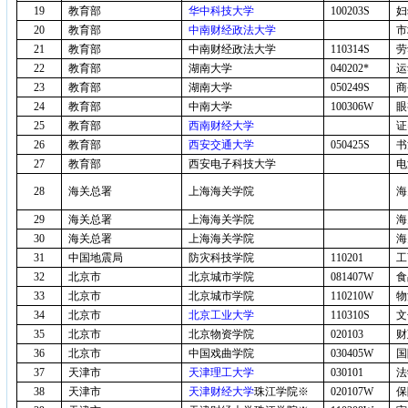
19
教育部
华中科技大学
100203S
妇
20
教育部
中南财经政法大学
市
21
教育部
中南财经政法大学
110314S
劳
22
教育部
湖南大学
040202*
运
23
教育部
湖南大学
050249S
商
24
教育部
中南大学
100306W
眼
25
教育部
西南财经大学
证
26
教育部
西安交通大学
050425S
书
27
教育部
西安电子科技大学
电
28
海关总署
上海海关学院
海
29
海关总署
上海海关学院
海
30
海关总署
上海海关学院
海
31
中国地震局
防灾科技学院
110201
工
32
北京市
北京城市学院
081407W
食
33
北京市
北京城市学院
110210W
物
34
北京市
北京工业大学
110310S
文
35
北京市
北京物资学院
020103
财
36
北京市
中国戏曲学院
030405W
国
37
天津市
天津理工大学
030101
法
38
天津市
天津财经大学
珠江学院※
020107W
保