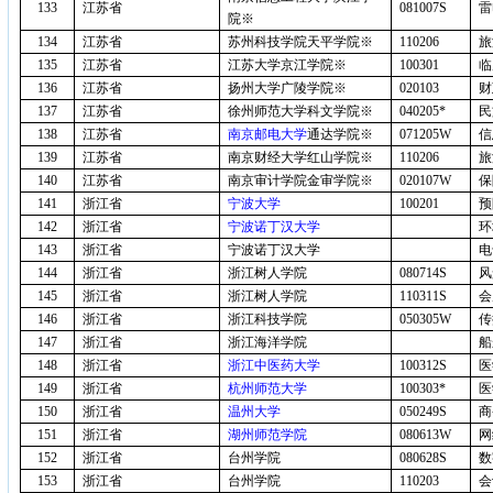
133
江苏省
081007S
雷
院※
134
江苏省
苏州科技学院天平学院※
110206
旅
135
江苏省
江苏大学京江学院※
100301
临
136
江苏省
扬州大学广陵学院※
020103
财
137
江苏省
徐州师范大学科文学院※
040205*
民
138
江苏省
南京邮电大学
通达学院※
071205W
信
139
江苏省
南京财经大学红山学院※
110206
旅
140
江苏省
南京审计学院金审学院※
020107W
保
141
浙江省
宁波大学
100201
预
142
浙江省
宁波诺丁汉大学
环
143
浙江省
宁波诺丁汉大学
电
144
浙江省
浙江树人学院
080714S
风
145
浙江省
浙江树人学院
110311S
会
146
浙江省
浙江科技学院
050305W
传
147
浙江省
浙江海洋学院
船
148
浙江省
浙江中医药大学
100312S
医
149
浙江省
杭州师范大学
100303*
医
150
浙江省
温州大学
050249S
商
151
浙江省
湖州师范学院
080613W
网
152
浙江省
台州学院
080628S
数
153
浙江省
台州学院
110203
会