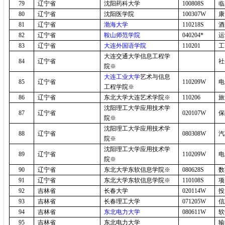
79
辽宁省
沈阳药科大学
100808S
临
80
辽宁省
沈阳医学院
100307W
康
81
辽宁省
渤海大学
110218S
酒
82
辽宁省
鞍山师范学院
040204*
运
83
辽宁省
大连外国语学院
110201
工
大连交通大学信息工程学
84
辽宁省
社
院※
大连工业大学
艺术与信息
85
辽宁省
110209W
电
工程学院※
86
辽宁省
东北大学大连艺术学院※
110206
旅
沈阳理工大学应用技术学
87
辽宁省
020107W
保
院※
沈阳理工大学应用技术学
88
辽宁省
080308W
汽
院※
沈阳理工大学应用技术学
89
辽宁省
110209W
电
院※
90
辽宁省
东北大学东软信息学院※
080628S
数
91
辽宁省
东北大学东软信息学院※
110108S
项
92
吉林省
长春大学
020114W
投
93
吉林省
长春理工大学
071205W
信
94
吉林省
东北电力大学
080611W
软
95
吉林省
东北电力大学
输