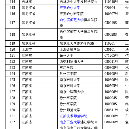
114
吉林省
吉林农业大学发展学院※
110210W
物
115
黑龙江省
齐齐哈尔大学
020104
金
116
黑龙江省
齐齐哈尔医学院
100307W
康
哈尔滨师范大学
恒星学院
117
黑龙江省
050249S
商
※
哈尔滨师范大学恒星学院
118
黑龙江省
080628S
数
※
119
黑龙江省
黑龙江大学剑桥学院※
110201
工
120
上海市
上海金融学院
030101
法
121
江苏省
扬州大学
071205W
信
122
江苏省
西交利物浦大学
080611W
软
123
江苏省
三江学院
080308W
汽
124
江苏省
常州工学院
040108W
科
125
江苏省
南京医科大学
100306W
眼
126
江苏省
南京医科大学
100505W
中
127
江苏省
南京中医药大学
100306W
眼
128
江苏省
徐州医学院
100204S
营
129
江苏省
徐州医学院
100808S
临
130
江苏省
徐州师范大学
080611W
软
131
江苏省
江苏技术师范学院
080306W
车
132
江苏省
南京工业大学
浦江学院※
080206W
复
南京信息工程大学滨江学