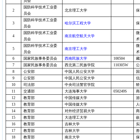
员会
国防科学技术工业委
2
北京理工大学
保
员会
国防科学技术工业委
3
哈尔滨工程大学
保
员会
国防科学技术工业委
微
4
南京航空航天大学
员会
术
国防科学技术工业委
微
5
南京理工大学
员会
术
6
国家民族事务委员会
西南民族大学
100504
藏
7
国家民族事务委员会
西北第二民族学院
110305W
公
8
公安部
中国人民公安大学
国
9
公安部
中国人民公安大学
信
10
司法部
中央司法警官学院
矫
11
交通部
大连海事大学
050249S
商
12
教育部
中国传媒大学
游
13
教育部
中国传媒大学
人
14
教育部
对外经济贸易大学
商
15
教育部
大连理工大学
嵌
16
教育部
吉林大学
实
17
教育部
吉林大学
兽
18
教育部
南京大学
保