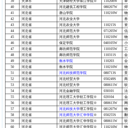
39
天津市
天津财经大学珠江学院※
110208W
审
40
河北省
河北建筑工程学院
080207W
焊
41
河北省
唐山学院
110210W
物
42
河北省
河北农业大学
兽
43
河北省
河北农业大学
110215S
资
44
河北省
河北师范大学
071205W
信
45
河北省
河北师范大学
110210W
物
46
河北省
保定学院
040105W
小
47
河北省
廊坊师范学院
110105W
工
48
河北省
廊坊师范学院
110311S
会
49
河北省
衡水学院
110203
会
50
河北省
衡水学院
110210W
物
51
河北省
河北科技师范学院
080713S
景
52
河北省
河北经贸大学
050249S
商
53
河北省
河北经贸大学
080611W
软
54
河北省
河北金融学院
030101
法
55
河北省
河北理工大学轻工学院※
020104
金
56
河北省
河北理工大学轻工学院※
080613W
网
57
河北省
河北科技大学
理工学院※
081207W
物
58
河北省
河北师范大学汇华学院
※
050255S
翻
59
河北省
河北师范大学汇华学院※
080611W
软
60
河北省
河北师范大学汇华学院※
110210W
物