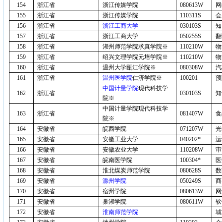
154
浙江省
浙江传媒学院
080613W
网
155
浙江省
浙江传媒学院
110311S
会
156
浙江省
浙江工商大学
030103S
知
157
浙江省
浙江工商大学
050255S
翻
158
浙江省
湖州师范学院求真学院※
110210W
物
159
浙江省
绍兴文理学院元培学院※
110210W
物
160
浙江省
温州大学瓯江学院※
080308W
汽
161
浙江省
温州医学院
仁济学院※
100201
预
中国计量学院
现代科技学
162
浙江省
030103S
知
院※
中国计量学院现代科技学
163
浙江省
081407W
食
院※
164
安徽省
皖西学院
071207W
光
165
安徽省
安徽工业大学
040202*
运
166
安徽省
安徽农业大学
110208W
审
167
安徽省
皖南医学院
100304*
医
168
安徽省
淮北煤炭师范学院
080628S
数
169
安徽省
滁州学院
050249S
商
170
安徽省
宿州学院
080613W
网
171
安徽省
巢湖学院
080611W
软
172
安徽省
淮南师范学院
城