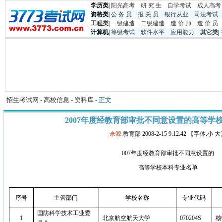
学历类
|
阳光高考
研 究 生
自学考试
成人高考
资格类
|
公 务 员
报 关 员
银行从业
司法考试
工程类
|
一级建造
二级建造
造 价 师
造 价 员
计算机
|
等级考试
软件水平
应用能力
其它类
|
招生考试网
-
高校信息
-
资料库
- 正文
2007年度经教育部审批不同意设置的高等学
来源:
教育部
2008-2-15 9:12:42 【字体:小 
007
年度经教育部审批不同意设置的
高等学校本科专业名单
序号
主管部门
学校名称
专业代码
国防科学技术工业委
1
北京航空航天大学
070204S
核