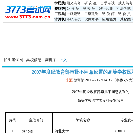
学历类
|
阳光高考
研 究 生
自学考试
成人高考
资格类
|
公 务 员
报 关 员
银行从业
司法考试
工程类
|
一级建造
二级建造
造 价 师
造 价 员
计算机
|
等级考试
软件水平
应用能力
其它类
|
招生考试网
-
高校信息
-
资料库
- 正文
2007年度经教育部审批不同意设置的高等学校
来源:
教育部
2008-2-15 9:14:35 【字体:小 
2007
年度经教育部审批不同意设置的
高等学校医学类专科专业名单
序号
主管部门
学校名称
专业代
1
河北省
河北大学
630108