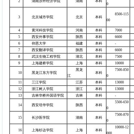
2
湖南涉外经济学院
湖南
本科
0
8500-115
3
北京城市学院
北京
本科
00
4
黄河科技学院
河南
本科
7000
5
西安外事学院
陕西
本科
6600
6
仰恩大学
福建
本科
-
7
西安翻译学院
陕西
本科
6600
8
武汉生物工程学院
湖北
本科
7500
9
上海建桥学院
上海
本科
10000
黑龙
7500-850
10
黑龙江东方学院
本科
江
0
11
三江学院
江苏
本科
13000
12
浙江树人学院
浙江
本科
13000
13
吉林华桥外国语学院
吉林
本科
-
5500-650
14
西安培华学院
陕西
本科
0
7500-870
15
长沙医学院
湖南
本科
0
10000-12
16
上海杉达学院
上海
本科
000