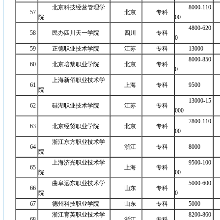
北京科技经营管理学
8000-110
57
北京
专科
院
00
4800-620
58
民办四川天一学院
四川
专科
0
59
正德职业技术学院
江苏
专科
13000
8000-850
60
北京培黎职业学院
北京
专科
0
上海新侨职业技术学
61
上海
专科
9500
院
13000-15
62
硅湖职业技术学院
江苏
专科
000
7800-110
63
北京经贸职业学院
北京
专科
00
浙江东方职业技术学
64
浙江
专科
8000
院
上海济光职业技术学
9500-100
65
上海
专科
院
00
曲阜远东职业技术学
5000-600
66
山东
专科
院
0
67
德州科技职业学院
山东
专科
5000
浙江育英职业技术学
8200-860
68
浙江
专科