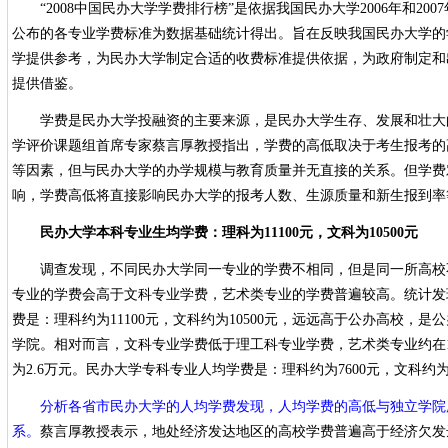
“2008中国民办大学学费排行榜”是依据我国民办大学2006年和2
公布的各专业学费标准为数据基础统计得出。旨在反映我国民办大学的
学提供参考，为民办大学制定合适的收费标准提供依据，为政府制定和
提供借鉴。
学费是民办大学投融资的主要来源，是民办大学生存、发展和壮大
学评价课题组首席专家蔡言厚教授指出，学费的高低取决于考生报考的
等因素，但与民办大学的办学规模与教育质量并无直接的关系。但学费
响，学费高低将直接影响民办大学的报考人数、生源质量和新生报到率
民办大学本科专业生均学费：理科为
11100
元，文科为
10500
元
调查发现，不同民办大学同一专业的学费不相同，但是同一所高校
专业的学费会高于文科专业学费，艺术类专业的学费普遍较高。统计发
费是：理科约为11100元，文科约为10500元，远远高于公办高校，
学院。相对而言，文科专业学费低于理工科专业学费，艺术类专业约在1
为2.6万元。民办大学专科专业人均学费是：理科约为7600元，文科约为7
分析各省市民办大学的人均学费发现，人均学费的高低与独立学院
系。
蔡言厚教授表示，地处经济发达地区的高校学费普遍高于经济欠发