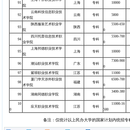
91
上海
专科
10000
院
云南科技信息职业技
92
云南
专科
5800
术学院
陕西服装艺术职业学
5500-650
93
陕西
专科
院
0
四川托普信息技术职
5500-700
94
四川
专科
业学院
0
上海邦德职业技术学
95
上海
专科
10000
院
7300-900
96
潮汕职业技术学院
广东
专科
0
97
紫琅职业技术学院
江苏
专科
11000
厦门华天涉外职业技
6500-700
98
福建
专科
术学院
0
3400-380
99
湖南同德职业学院
湖南
专科
0
10
11000-16
应天职业技术学院
江苏
专科
0
500
备注：仅统计以上民办大学的国家计划内统招专