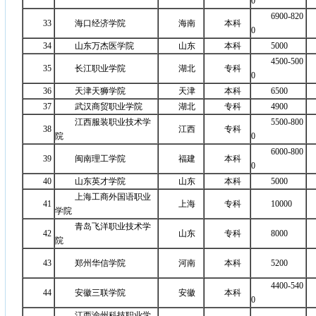
0
6900-820
33
海口经济学院
海南
本科
0
34
山东万杰医学院
山东
本科
5000
4500-500
35
长江职业学院
湖北
专科
0
36
天津天狮学院
天津
本科
6500
37
武汉商贸职业学院
湖北
专科
4900
江西服装职业技术学
5500-800
38
江西
专科
院
0
6000-800
39
闽南理工学院
福建
本科
0
40
山东英才学院
山东
本科
5000
上海工商外国语职业
41
上海
专科
10000
学院
青岛飞洋职业技术学
42
山东
专科
8000
院
43
郑州华信学院
河南
本科
5200
4400-540
44
安徽三联学院
安徽
本科
0
江西渝州科技职业学