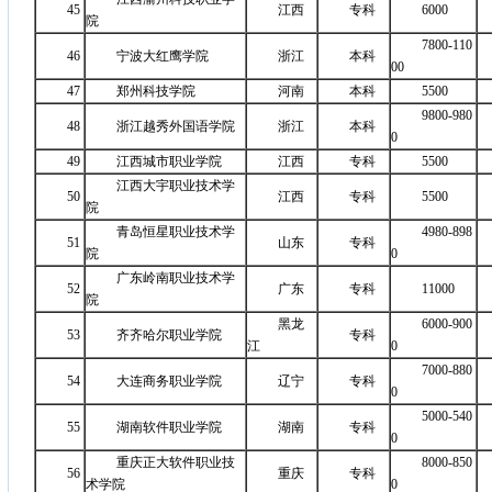
45
江西
专科
6000
院
7800-110
46
宁波大红鹰学院
浙江
本科
00
47
郑州科技学院
河南
本科
5500
9800-980
48
浙江越秀外国语学院
浙江
本科
0
49
江西城市职业学院
江西
专科
5500
江西大宇职业技术学
50
江西
专科
5500
院
青岛恒星职业技术学
4980-898
51
山东
专科
院
0
广东岭南职业技术学
52
广东
专科
11000
院
黑龙
6000-900
53
齐齐哈尔职业学院
专科
江
0
7000-880
54
大连商务职业学院
辽宁
专科
0
5000-540
55
湖南软件职业学院
湖南
专科
0
重庆正大软件职业技
8000-850
56
重庆
专科
术学院
0