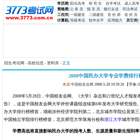
学历类
|
阳光高考
研 究 生
自学考试
成人高考
资格类
|
公 务 员
报 关 员
银行从业
司法考试
工程类
|
一级建造
二级建造
造 价 师
造 价 员
计算机
|
等级考试
软件水平
应用能力
其它类
|
招生考试网
-
高校信息
-
资料库
- 正文
2008中国民办大学专业学费排行
来源:
中国校友会网
2008-5-28 10:59:26 【字体
2008年5月28日，中国校友会网、《大学》杂志和21世纪人才报发
告》，这是中国校友会网大学评价课题组连续第6年发布大学研究报告。
办大学排行榜榜首，湖南涉外经济学院列第二，北京城市学院位居第三
中国独立学院排行榜榜首，北京师范大学珠海分校和
浙江大学
城市学院
学费高低将直接影响民办大学的报考人数、生源质量和新生报到率