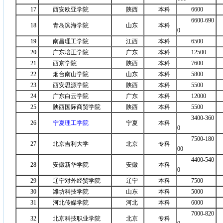
17
西安欧亚学院
陕西
本科
6600
6600-690
18
青岛滨海学院
山东
本科
0
19
南昌理工学院
江西
本科
6500
20
广东培正学院
广东
本科
12500
21
西京学院
陕西
本科
7600
22
烟台南山学院
山东
本科
5800
23
西安思源学院
陕西
本科
5500
24
广东白云学院
广东
本科
12000
25
陕西国际商贸学院
陕西
本科
5500
3400-360
26
宁夏理工学院
宁夏
本科
0
7500-180
27
北京吉利大学
北京
专科
00
4400-540
28
安徽新华学院
安徽
本科
0
29
辽宁对外经贸学院
辽宁
本科
7500
30
潍坊科技学院
山东
本科
5000
31
河北传媒学院
河北
本科
6000
7000-820
32
北京科技职业学院
北京
专科