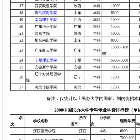
17
西安欧亚学院
陕西
本科
10000
18
青岛滨海学院
山东
本科
8800
19
南昌理工学院
江西
本科
10000
20
广东培正学院
广东
本科
15500
21
西京学院
陕西
本科
10000
22
烟台南山学院
山东
本科
8800
15000~160
23
广东白云学院
广东
本科
00
24
宁夏理工学院
宁夏
本科
5600~6000
25
安徽新华学院
安徽
本科
7000~8000
辽宁对外经贸学
26
辽宁
本科
12000
院
27
河北传媒学院
河北
本科
12000
备注：仅统计以上民办大学的国家计划内统招本
2008
中国民办大学专科专业学费排行榜（单
名
所在
办学层
学校名称
理科学费
次
省市
次
均
1
江西蓝天学院
江西
本科
6000
7000-800