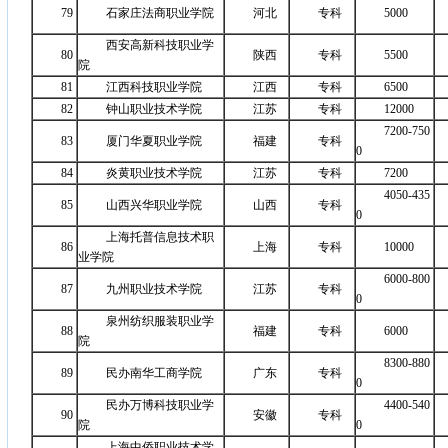
79
石家庄法商职业学院
河北
专科
5000
西安高新科技职业学
80
陕西
专科
5500
院
81
江西科技职业学院
江西
专科
6500
82
钟山职业技术学院
江苏
专科
12000
7200-750
83
厦门华夏职业学院
福建
专科
0
84
炎黄职业技术学院
江苏
专科
7200
4050-435
85
山西兴华职业学院
山西
专科
0
上海托普信息技术职
86
上海
专科
10000
业学院
6000-800
87
九州职业技术学院
江苏
专科
0
泉州纺织服装职业学
88
福建
专科
6000
院
8300-880
89
民办南华工商学院
广东
专科
0
民办万博科技职业学
4400-540
90
安徽
专科
院
0
上海中侨职业技术学