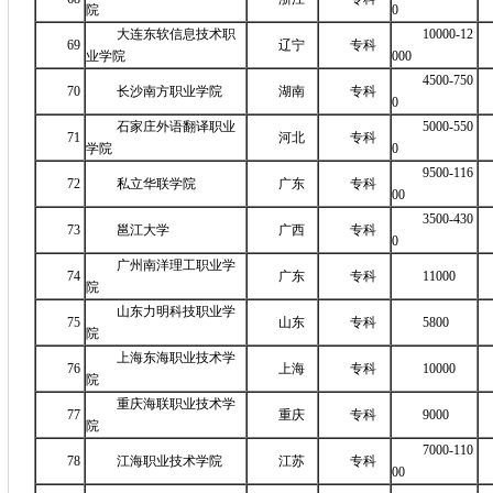
院
0
大连东软信息技术职
10000-12
69
辽宁
专科
业学院
000
4500-750
70
长沙南方职业学院
湖南
专科
0
石家庄外语翻译职业
5000-550
71
河北
专科
学院
0
9500-116
72
私立华联学院
广东
专科
00
3500-430
73
邕江大学
广西
专科
0
广州南洋理工职业学
74
广东
专科
11000
院
山东力明科技职业学
75
山东
专科
5800
院
上海东海职业技术学
76
上海
专科
10000
院
重庆海联职业技术学
77
重庆
专科
9000
院
7000-110
78
江海职业技术学院
江苏
专科
00