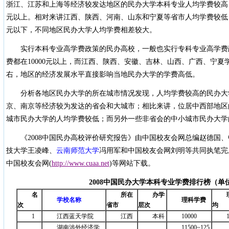
浙江、江苏和上海等经济较发达地区的民办大学本科专业人均学费较高，
元以上。相对来讲江西、陕西、河南、山东和宁夏等省市人均学费较低，
元以下，不同地区民办大学人均学费相差较大。
实行本科专业高学费政策的民办高校，一般也实行专科专业高学费
费都在10000元以上，而江西、陕西、安徽、吉林、山西、广西、宁夏学
右，地区的经济发展水平直接影响当地民办大学的学费高低。
分析各地区民办大学的所在城市情况发现，人均学费较高的民办大
京、南京等经济较为发达的省会和大城市；相比来讲，位居中西部地区
城市民办大学的人均学费较低；而另外一些非省会的中小城市民办大学
《2008中国民办高校评价研究报告》由中国校友会网总编赵德国
技大学王凌峰、
云南师范大学
冯用军和中国校友会网刘明等共同执笔完
中国校友会网(
http://www.cuaa.net
)等网站下载。
2008
中国民办大学本科专业学费排行榜（单
名
所在
办学
学校名称
理科学费
次
省市
层次
均
1
江西蓝天学院
江西
本科
10000
湖南涉外经济学
11500~125