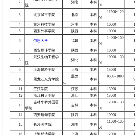
2
湖南
本科
院
00
11500~120
3
北京城市学院
北京
本科
00
4
黄河科技学院
河南
本科
10000
5
西安外事学院
陕西
本科
10000
14000~150
6
仰恩大学
福建
本科
00
7
西安翻译学院
陕西
本科
10000
武汉生物工程学
10000~130
8
湖北
本科
院
00
9
上海建桥学院
上海
本科
13000
黑龙
9500~1000
10
黑龙江东方学院
本科
江
0
11
三江学院
江苏
本科
13000
12
浙江树人学院
浙江
本科
13000
吉林华桥外国语
12000~130
13
吉林
本科
学院
00
14
西安培华学院
陕西
本科
10000
11500~135
15
长沙医学院
湖南
本科
00
16
上海杉达学院
上海
本科
12000