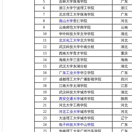
5
吉林大学珠海学院
广东
6
浙江大学宁波理工学院
浙江
7
北京理工大学珠海学院
广东
8
燕山大学
里仁学院
河北
9
云南师范大学商学院
云南
10
华中科技大学文华学院
湖北
11
北京化工大学
北方学院
河北
12
武汉科技大学中南分校
湖北
13
西南大学育才学院
重庆
14
海南大学三亚学院
海南
15
武汉大学东湖分校
湖北
16
广东工业大学
华立学院
广东
17
成都理工大学广播影视学院
四川
18
江南大学太湖学院
江苏
19
武汉科技大学城市学院
湖北
20
西安交通大学
城市学院
陕西
21
河北大学工商学院
河北
22
河北工业大学
城市学院
河北
23
大连理工大学城市学院
辽宁
24
电子科技大学中山学院
广东
25
华南理工大学广州汽车学院
广东