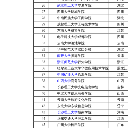
26
武汉理工大学
华夏学院
湖北
27
四川大学锦城学院
四川
28
中南民族大学工商学院
湖北
29
成都理工大学工程技术学院
四川
30
东南大学成贤学院
江苏
31
电子科技大学成都学院
四川
32
云南大学滇池学院
云南
33
华中师范大学汉口分校
湖北
34
南开大学
滨海学院
天津
35
浙江师范大学
行知学院
浙江
36
哈尔滨工业大学华德应用技术学院
黑龙江
37
中国矿业大学
徐海学院
江苏
38
山西大学
商务学院
山西
39
长春理工大学光电信息学院
吉林
40
中北大学信息商务学院
山西
41
云南大学旅游文化学院
云南
42
东北大学东软信息学院
辽宁
43
长沙理工大学
城南学院
湖南
44
华东交通大学理工学院
江西
45
广州大学松田学院
广东