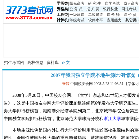
学历类
|
阳光高考
研 究 生
自学考试
成人高考
资格类
|
公 务 员
报 关 员
银行从业
司法考试
工程类
|
一级建造
二级建造
造 价 师
造 价 员
计算机
|
等级考试
软件水平
应用能力
其它类
|
招生考试网
-
高校信息
-
资料库
- 正文
2007年我国独立学院本地生源比例情况
来源:
中国校友会网
2008-5-28 11:03:54 【字体
2008年5月28日，中国校友会网、《大学》杂志和21世纪人才报发
告》，这是中国校友会网大学评价课题组连续第6年发布大学研究报告。
办大学排行榜榜首，湖南涉外经济学院列第二，北京城市学院位居第三
中国独立学院排行榜榜首，北京师范大学珠海分校和
浙江大学
城市学院
本地生源比例是国内外进行大学评价时用于描述高校生源结构的重
域性、全国性或国际性大学的重要衡量指标。就我国情况看，我国独立