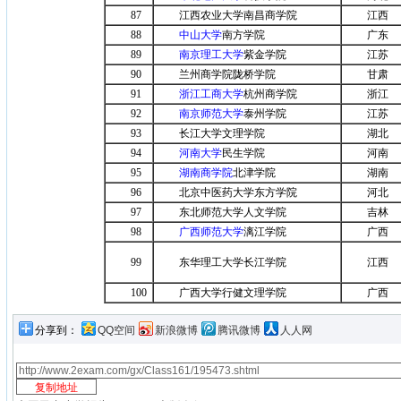
87
江西农业大学南昌商学院
江西
88
中山大学
南方学院
广东
89
南京理工大学
紫金学院
江苏
90
兰州商学院陇桥学院
甘肃
91
浙江工商大学
杭州商学院
浙江
92
南京师范大学
泰州学院
江苏
93
长江大学文理学院
湖北
94
河南大学
民生学院
河南
95
湖南商学院
北津学院
湖南
96
北京中医药大学东方学院
河北
97
东北师范大学人文学院
吉林
98
广西师范大学
漓江学院
广西
99
东华理工大学长江学院
江西
100
广西大学行健文理学院
广西
分享到：
QQ空间
新浪微博
腾讯微博
人人网