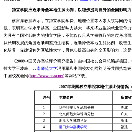
独立学院应逐渐降低本地生源比例，以稳步提高自身的全国影响力
蔡言厚教授表示，在独立学院学费、地理位置等因素大致等同的情
低，表明其办学水平越高、全国影响力越大，将来毕业生的就业竞争力
为具有全国性影响力的独立学院，不能仅仅只从学费收取的角度考虑而
从长期发展的角度逐渐调整招生结构，逐渐降低本地生源比例，改善生
化培养，先建设称为区域性大学，再稳步提高自身的全国影响力，这是
《2008中国民办高校评价研究报告》由中国校友会网总编赵德国
技大学王凌峰、
云南师范大学
冯用军和中国校友会网刘明等共同执笔完
中国校友会网(
http://www.cuaa.net
)等网站下载。
2007
年我国
独立学院本地生源比例情况
序号
学校名称
所在省
1
华中科技大学武昌分校
湖北
2
北京师范大学珠海分校
广东
3
浙江大学城市学院
浙江
4
厦门大学嘉庚学院
福建