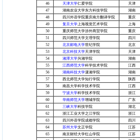
46
天津大学
仁爱学院
天津
47
湖南农业大学东方科技学院
湖南
48
四川外语学院重庆南方翻译学院
重庆
49
复旦大学
上海视觉艺术学院
上海
50
重庆师范大学涉外商贸学院
重庆
51
四川师范大学文理学院
四川
52
北京邮电大学
世纪学院
北京
53
北京科技大学
天津学院
天津
54
湘潭大学
兴湘学院
湖南
55
江西师范大学
科学技术学院
江西
56
湖南科技大学
潇湘学院
湖南
57
西北师范大学知行学院
陕西
58
南昌大学科学技术学院
江西
59
宁波大学
科学技术学院
浙江
60
华南师范大学
增城学院
广东
61
三峡大学
科技学院
湖北
62
浙江工业大学之江学院
浙江
63
四川外语学院成都学院
四川
64
苏州大学
文正学院
江苏
65
南京财经大学红山学院
江苏