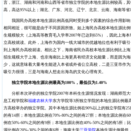
言，浙江、湖南和河南和山西等省市独立学院的本地生源比例较高，其
高，高达95%以上；湖北、广东、河北、辽宁、北京、云南、海南等
我国民办高校本地生源比例高低同时受到多个因素的综合作用影响
相同相近，很可能是由于不同原因所致。如上海民办高校本地生源比例
生规模较大（上海高等教育毛入学率2007年已达到65%），因此上海
立高校就读。此外，上海作为国内一线大城市的优越地位也有利于吸引
到上海民办高校就读。相比之下，海南省民办高校本地生源比例比上海
招生规模大于上海、也非海南比上海更具有经济文化能量，而是因为海
少，这就意味着大量考生能进入本省或外省公立高校，二是三亚市作为
吸引力很强，三是与海南人想走出海岛的文化心理有关。
独立学院本地生源比例最高为100%，最低仅为1.40%
分析本次评价的独立学院2007年本科生生源情况发现：湖南师范
息工程学院和
福建农林大学
东方学院等3所独立学院的本地生源比例最高
方高校举办的独立学院。其中本地生源比例在90%以上的独立学院有25所
的有14所；本地生源比例在70%-80%之间的有27所；本地生源比例在60
例在50%-60%之间的有9所；本地生源比例在40%-50%之间的有5所；比
源比例在20%-30%之间的有6所；海南大学
三亚学院
本地生源比例最低，