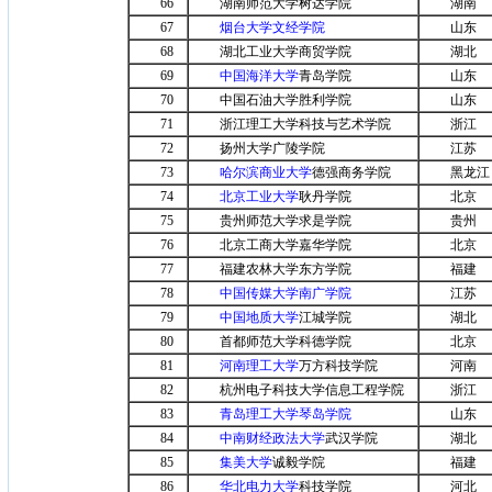
66
湖南师范大学树达学院
湖南
67
烟台大学文经学院
山东
68
湖北工业大学商贸学院
湖北
69
中国海洋大学
青岛学院
山东
70
中国石油大学胜利学院
山东
71
浙江理工大学科技与艺术学院
浙江
72
扬州大学广陵学院
江苏
73
哈尔滨商业大学
德强商务学院
黑龙江
74
北京工业大学
耿丹学院
北京
75
贵州师范大学求是学院
贵州
76
北京工商大学嘉华学院
北京
77
福建农林大学东方学院
福建
78
中国传媒大学南广学院
江苏
79
中国地质大学
江城学院
湖北
80
首都师范大学科德学院
北京
81
河南理工大学
万方科技学院
河南
82
杭州电子科技大学信息工程学院
浙江
83
青岛理工大学琴岛学院
山东
84
中南财经政法大学
武汉学院
湖北
85
集美大学
诚毅学院
福建
86
华北电力大学
科技学院
河北