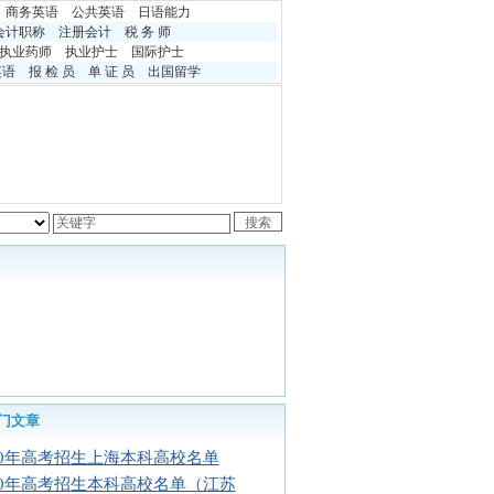
商务英语
公共英语
日语能力
会计职称
注册会计
税 务 师
执业药师
执业护士
国际护士
英语
报 检 员
单 证 员
出国留学
门文章
10年高考招生上海本科高校名单
10年高考招生本科高校名单（江苏