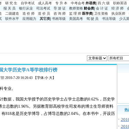
考
研 究 生
自学考试
成人高考
专 升 本
中考
会考
外语类|
四 六 级
职称英语
报 关 员
银行从业
司法考试
导 游 证
教师资格
财会类|
会 计 证
经 济 师
造
二级建造
造 价 师
造 价 员
咨 询 师
监 理 师
医学类|
卫生资格
执业医师
试
软件水平
应用能力
其它类
|
书画等级
美国高考
驾 驶 员
书法等级
少儿
0中国大学历史学A等学校排行榜
育部
2010-7-20 16:26:43 【字体:小 大】
本科专业。
数据，我国大学授予的历史学学士占学士总数的0.62%，历史学
博士总数的1.96%。另据教育部高校学生司发布的博士生导师资料
热
，有818名是历史学博导，占博导总数的2.04%。在本书中，开设历
·
20
·
20