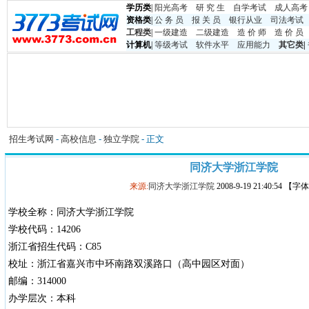
学历类
|
阳光高考
研 究 生
自学考试
成人高考
资格类
|
公 务 员
报 关 员
银行从业
司法考试
工程类
|
一级建造
二级建造
造 价 师
造 价 员
计算机
|
等级考试
软件水平
应用能力
其它类
|
招生考试网
-
高校信息
-
独立学院
- 正文
同济大学浙江学院
来源:
同济大学浙江学院
2008-9-19 21:40:54 【
学校全称：同济大学浙江学院
学校代码：14206
浙江省招生代码：C85
校址：浙江省嘉兴市中环南路双溪路口（高中园区对面）
邮编：314000
办学层次：本科