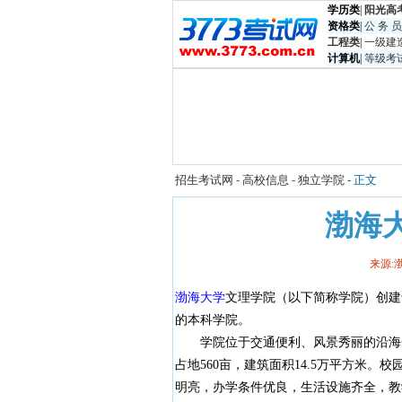
学历类
|
阳光高
资格类
|
公 务 员
工程类
|
一级建
计算机
|
等级考
招生考试网
-
高校信息
-
独立学院
- 正文
渤海
来源:
渤海大学
文理学院（以下简称学院）创建
的本科学院。
学院位于交通便利、风景秀丽的沿海开
占地560亩，建筑面积14.5万平方米
明亮，办学条件优良，生活设施齐全，教学