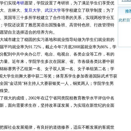
学们实现
考研
愿望，学院设置了考研班，为了满足学生们享受优
大、吉林大、
复旦大学
、
武汉大学
等学校建立了联学制度；为了
推
、英国等三十多所学校建立了合作培养的关系，实现两校学分互
此栏目
；学院还设置了雅思英语出国预备班、高管特色班、行政管理特
愿望自主选择适合的培养方向。
城市建立了稳固的实习基地和就业指导站做为学生们就业前的
届平均就业率为91.72%，截止今年7月底2008届就业率为86%，学
分配到中共中央办公厅、电台、电视台、各类企业等工作，有的
力量。近年来，学院学生多次在国家、省、市各级各类比赛中获
藤球锦标赛男子乙组第一名、女子双人第一名、女子单组第二名；学
”杯全国大学生街舞大赛中获二等奖；体育系学生参加香港国际武术节获
年全国“金话筒”杯主持人大赛获银奖一人，铜奖两人；学院学生男
殊荣。
大的成绩，2002年在辽宁省同类院校教育教学水平评估中名
新，面向需要求生存，坚持改革谋发展，为实现在新世纪的全面
握社会发展规律，有良好的道德修养，适应不断发展的客观世