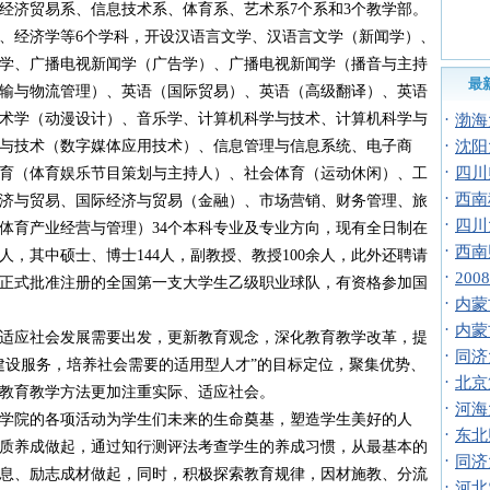
济贸易系、信息技术系、体育系、艺术系7个系和3个教学部。
、经济学等6个学科，开设汉语言文学、汉语言文学（新闻学）、
学、广播电视新闻学（广告学）、广播电视新闻学（播音与主持
最
输与物流管理）、英语（国际贸易）、英语（高级翻译）、英语
术学（动漫设计）、音乐学、计算机科学与技术、计算机科学与
·
渤海
·
与技术（数字媒体应用技术）、信息管理与信息系统、电子商
沈阳
·
四川
育（体育娱乐节目策划与主持人）、社会体育（运动休闲）、工
·
西南
济与贸易、国际经济与贸易（金融）、市场营销、财务管理、旅
·
四川
体育产业经营与管理）34个本科专业及专业方向，现有全日制在
·
西南
12人，其中硕士、博士144人，副教授、教授100余人，此外还聘请
·
20
正式批准注册的全国第一支大学生乙级职业球队，有资格参加国
·
内蒙
·
内蒙
应社会发展需要出发，更新教育观念，深化教育教学改革，提
·
同济
建设服务，培养社会需要的适用型人才”的目标定位，聚集优势、
·
北京
教育教学方法更加注重实际、适应社会。
·
河海
院的各项活动为学生们未来的生命奠基，塑造学生美好的人
·
东北
质养成做起，通过知行测评法考查学生的养成习惯，从最基本的
·
同济
息、励志成材做起，同时，积极探索教育规律，因材施教、分流
·
河北