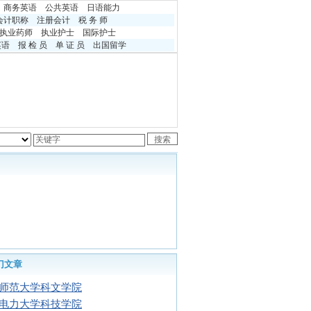
商务英语
公共英语
日语能力
会计职称
注册会计
税 务 师
执业药师
执业护士
国际护士
英语
报 检 员
单 证 员
出国留学
门文章
师范大学科文学院
电力大学科技学院