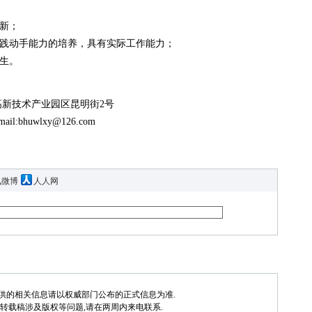
新；
动手能力的培养，具有实际工作能力；
生。
高新技术产业园区昆明街2号
l:bhuwlxy@126.com
讯微博
人人网
供的相关信息请以权威部门公布的正式信息为准.
转载稿涉及版权等问题,请在两周内来电联系.