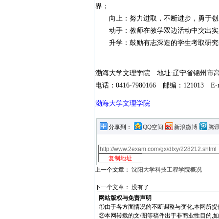
界；
向上：努力进取，不断进步，勇于创
动手：教师在教学双边活动中突出实践
升学：鼓励有志深造的学生考取研究
渤海大学文理学院 地址:辽宁省锦州市
电话：0416-7980166 邮编：121013 E-mai
渤海大学文理学院
分享到：
QQ空间
新浪微博
腾
上一个文章：
沈阳大学科技工程学院概况
下一个文章： 没有了
网站版权与免责声明
①由于各方面情况的不断调整与变化,本网所提
②本网转载的文/图等稿件出于非商业性目的,如