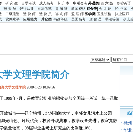
考
研 究 生
自学考试
成人高考
专 升 本
中考
会考
外语类|
四 六 级
职称英语
报 关 员
银行从业
司法考试
导 游 证
教师资格
财会类|
会 计 证
经 济 师
造
二级建造
造 价 师
造 价 员
咨 询 师
监 理 师
医学类|
卫生资格
执业医师
试
软件水平
应用能力
其它类
|
书画等级
美国高考
驾 驶 员
书法等级
少儿
大学文理学院简介
渤海大学文理学院
2009-1-28 10:09:56
于1999年7月，是教育部批准的招收参加全国统一考试、统一录取
热
放城市——辽宁锦州，北邻渤海大学，南邻女儿河水上公园，
。校园湖光山色、环境优美，校舍外观典雅，教学设备先进，教室宽敞
·
徐州
质量较高，08届毕业生考上研究生的比例近10%。
·
华北