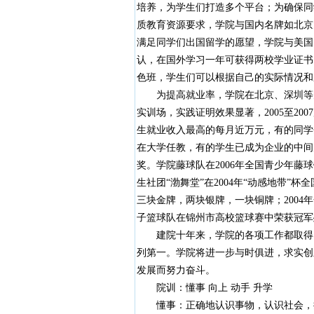
培养，为学生们打造多个平台；为确保同
质教育资源要求，学院与国内名牌如北京
满足同学们出国留学的愿望，学院与美国
认，在国外学习一年可获得两校学业证书
色班，学生们可以根据自己的实际情况和
为提高就业率，学院在北京、深圳等大
实训场，实践证明效果显著，2005至2007
生就业收入最高的每月近万元，有的同学
在大学任教，有的学生已成为企业的中间
奖。学院藤球队在2006年全国青少年
生社团“渤舞堂”在2004年“动感地带
三块金牌，两块银牌，一块铜牌；2004
子篮球队在锦州市高校篮球赛中荣获冠军
建院十年来，学院的各项工作都取得了很
列第一。学院将进一步与时俱进，求实创
发展而努力奋斗。
院训：懂事 向上 动手 升学
懂事：正确地认识事物，认识社会，把