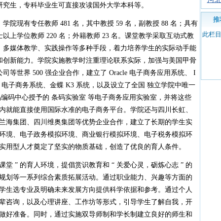
研究生，专科毕业生可直接攻读国外大学本科等。
推
院现有专任教师 481 名，其中教授 59 名，副教授 88 名；具有
此栏
士以上学位教师 220 名；外籍教师 23 名。课堂教学采取互动式教
、多媒体教学、实践操作等多种手段，着力培养学生的实际动手能
和创新能力。学院实施教学时注重理论联系实际，加强与美国甲骨
司等世界 500 强企业合作，建立了 Oracle 电子商务应用系统、 I
M 电子商务系统、金蝶 K3 系统，以及设立了全国 独立学院中唯一
编码中心授予的 条码实验室 等电子商务应用实验室，并将这些
内就能直接使用国际水准的电子商务平台。学院还与四川长虹、
兰海集团、四川维奥集团等优势企业合作，建立了长期的学生实
环境、电子政务模拟环境、商业银行模拟环境、电子税务模拟环
实用型人才奠定了坚实的物质基础，创造了优良的育人条件。
 ” 的育人环境，提倡赏识教育和 “ 关爱心灵，砺炼心志 ” 的
规划等一系列综合素质拓展活动。通过职业能力、兴趣等方面的
学生选专业及明确未来发展方向提供科学依据和参考。通过个人
辈咨询，以及心理讲座、工作坊等形式，引导学生了解自我，开
做好准备。同时，通过实施双导师制和学长制建立良好的师生和