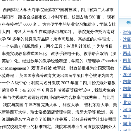
南财经大学天府学院坐落在中国科技城，四川省第二大城市
—绵阳市，距省会成都市仅 1 小时车程。校园占地 580 亩 ， 现有
最
专科在校生近 6000 名 。为方便学生的毕业实习和就业，学院安排
科大四、专科大三学生在成都学习与实习 。 学院充分依托西南财
·
渤
大学 50 多年的优良教育品牌；秉承高规格、高起点的办学理念，
·
沈
·
“ 一个头脑 ( 创新思维 ) ，两个工具 ( 英语和计算机 )” 为培养目
四
·
西
；率先实现教育模式国际化、教学手段电子化、教学语言双语（汉
·
四
、英语）化。经过数年的教学经验积淀，学院的《管理学 /Foundati
·
西
s of Management 》双语课程被 教育部、财政部批准为全国双语教
·
20
示范课程； 英国国家高等教育文凭出国留学项目中心被评为国内
·
内
一一个 A 级中心；我院两名外教获 2007 年度 “ 四川省优秀外籍教
·
内
” 荣誉称号；在 2007 年 6 月四川省英语等级考试中，我院考生的
·
同
格 率与优秀率均远远超过四川省的平均合格率与优秀率 。与此同
·
北
， 我院与英国 牛津布鲁克斯大学 、利兹大学、 普利茅斯大学、美
·
河
东新墨西哥大学、瑞士洛桑酒店管理学院、海牙大学等 欧洲、美
·
东
、澳洲的著名学府建立了长期合作关系，部分课程教学计划参照国
·
同
合作院校相关专业的标准制定。我院本科毕业生可直接攻读国外大
·
河