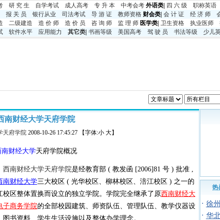
考
研 究 生
自学考试
成人高考
专 升 本
中考
会考
外语类|
四 六 级
职称英语
报 关 员
银行从业
司法考试
导 游 证
教师资格
财会类|
会 计 证
经 济 师
造
二级建造
造 价 师
造 价 员
咨 询 师
监 理 师
医学类|
卫生资格
执业医师
试
软件水平
应用能力
其它类
|
书画等级
美国高考
驾 驶 员
书法等级
少儿
西南财经大学天府学院
学天府学院
2008-10-26 17:45:27 【字体:小 大】
西南财经大学
天府学院概况
西南财经大学天府学院
是经教育部 ( 教发函 [2006]81 号 ) 批准 ,
西南财经大学
三大校区 ( 光华校区、柳林校区、涪江校区 ) 之一的
热
江校区整体置换而设立的独立学院。学院完全继承了原
西南财经大
·
徐
电子商务学院
的全部校园建筑、师资队伍、管理队伍、教学仪器设
·
华
、图书资料、学生生活设施以及整体办学理念。