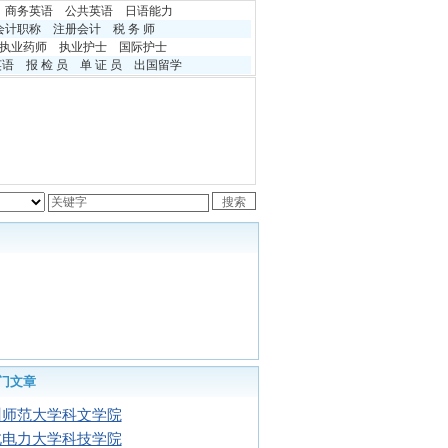
商务英语
公共英语
日语能力
会计职称
注册会计
税 务 师
执业药师
执业护士
国际护士
英语
报 检 员
单 证 员
出国留学
门文章
州师范大学科文学院
北电力大学科技学院