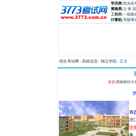
学历类
|
阳光高
资格类
|
公 务 员
工程类
|
一级建
计算机
|
等级考
招生考试网
-
高校信息
-
独立学院
- 正文
来源:
西南财经大
将
涪
学
备