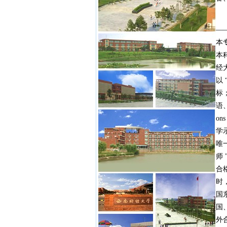
西
—
本
本
经
以 
标
语
on
学
唯
师 
合
时
国
国
外