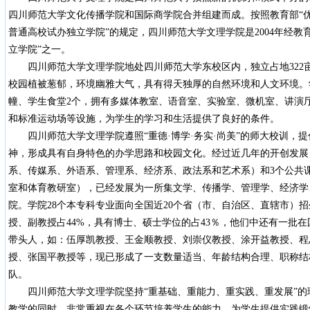
四川师范大学文化传播学院和国际商学院合并组建而成。按照教育部“
普通高校试办独立学院”的规定，四川师范大学文理学院是2004年经教
立学院”之一。
四川师范大学文理学院地处四川师范大学东校区内，独立占地322
校园植被葱郁，环境幽雅大气，具有得天独厚的自然环境和人文环境。
幢、学生食堂2个，拥有多媒体教室、语音室、实验室、微机室、讲演
和标准运动场等设施，为学生的学习和生活提供了良好的条件。
四川师范大学文理学院遵照“重德·博学·务实·尚美”的师大校训，提倡
神，形成具有自身特色的办学思路和校园文化。经过近几年的开创发展
系、传媒系、外语系、管理系、经济系、政法系和艺术系）和3个公共
室和体育教研室），已经发展为一所集文学、传播学、管理学、经济学
院。学院28个本专科专业面向全国近20个省（市、自治区、直辖市）招
授、副教授占44%，具有博士、硕士学位的占43％，他们中还有一批
带头人，如：伍厚凯教授、王金顺教授、刘崇仪教授、涂开益教授、程
授、张国平教授等，现已形成了一支数量适当、年龄结构合理、职称结
队。
四川师范大学文理学院坚持“重基础、重能力、重实践、重发展”的
教学的同时，非常重视在各个环节培养学生的能力，为学生提供实践锻