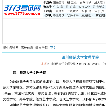
学历类
|
阳光高考
研 究 生
自学考试
成人高考
资格类
|
公 务 员
报 关 员
银行从业
司法考试
工程类
|
一级建造
二级建造
造 价 师
造 价 员
计算机
|
等级考试
软件水平
应用能力
其它类
|
招生考试网
-
高校信息
-
独立学院
- 正文
四川师范大学文理学院
来源:
四川师范大学文理学院
2008-10-26 17:48:10
四川师范大学文理学院
为适应高等教育发展的新形势，四川师范大学在成都市城市副中心
范大学东校区。东校区是四川师范大学采取多渠道筹资方式组建的按照新
0余亩，校园环境优美，布局合理，拥有良好的教学设施，绿化面积达到 
文理学院、外事学院、视觉艺术学院、现代艺术学院、预科部 6个教学单位
四川师范大学文理学院是四川师范大学按照新的机制和模式举办的