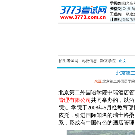
学历类
|
阳光高
资格类
|
公 务 员
工程类
|
一级建
计算机
|
等级考
招生考试网
-
高校信息
-
独立学院
- 正文
北京第
来源:
北京第二外国语学院
北京第二外国语学院中瑞酒店管
管理有限公司
共同举办的，以酒
院)。学院于2008年5月经教
依托，引进国际知名的瑞士洛桑
系，形成有中国特色的酒店管理