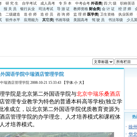
考
研 究 生
自学考试
成人高考
专 升 本
中考
会考
外语类|
四 六 级
职称英语
报 关 员
银行从业
司法考试
导 游 证
教师资格
财会类|
会 计 证
经 济 师
造
二级建造
造 价 师
造 价 员
咨 询 师
监 理 师
医学类|
卫生资格
执业医师
试
软件水平
应用能力
其它类
|
书画等级
美国高考
驾 驶 员
书法等级
少儿
二外国语学院中瑞酒店管理学院
中瑞酒店管理学院
2008-10-21 15:33:43 【字体:小 大】
理学院
是北京第二外国语学院与
北京中瑞乐桑酒店
店管理专业教学为特色的普通本科高等学校(独立学
育部批准成立，以北京第二外国语学院优质教育资源为
酒店管理学院的办学理念、人才培养模式和课程体
热
人才培养模式。
·
徐
·
华