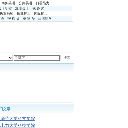
商务英语
公共英语
日语能力
会计职称
注册会计
税 务 师
执业药师
执业护士
国际护士
英语
报 检 员
单 证 员
出国留学
门文章
州师范大学科文学院
北电力大学科技学院