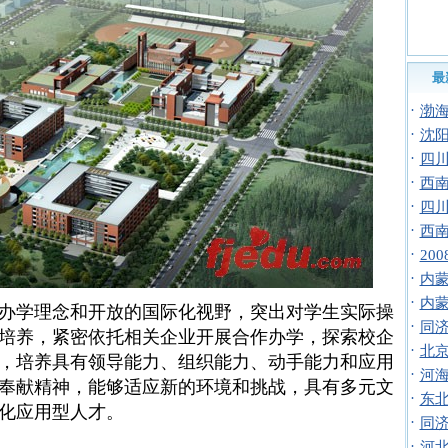
最
·
渤
·
沈
·
四
·
西
·
四
·
西
·
20
·
内
·
内
学理念和开放的国际化视野，突出对学生实际操
·
同
培养，紧密依托相关企业开展合作办学，探索校企
·
北
，培养具有领导能力、组织能力、动手能力和应用
·
河
奉献精神，能够适应新的环境和挑战，具有多元文
·
东
化应用型人才。
·
同
·
河