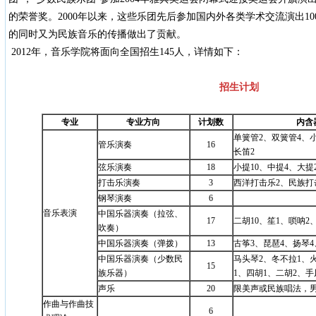
的荣誉奖。2000年以来，这些乐团先后参加国内外各类学术交流演出1
的同时又为民族音乐的传播做出了贡献。
2012年，音乐学院将面向全国招生145人，详情如下：
招生计划
专业
专业方向
计划数
内含
单簧管2、双簧管4、小
管乐演奏
16
长笛2
弦乐演奏
18
小提10、中提4、大提
打击乐演奏
3
西洋打击乐2、民族打
钢琴演奏
6
音乐表演
中国乐器演奏（拉弦、
17
二胡10、笙1、唢呐2
吹奏）
中国乐器演奏（弹拨）
13
古筝3、琵琶4、扬琴4
中国乐器演奏（少数民
马头琴2、冬不拉1、
15
族乐器）
1、四胡1、二胡2、手
声乐
20
限美声或民族唱法，男
作曲与作曲技
6