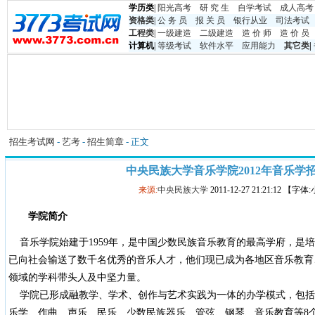
学历类
|
阳光高考
研 究 生
自学考试
成人高考
资格类
|
公 务 员
报 关 员
银行从业
司法考试
工程类
|
一级建造
二级建造
造 价 师
造 价 员
计算机
|
等级考试
软件水平
应用能力
其它类
|
招生考试网
-
艺考
-
招生简章
- 正文
中央民族大学音乐学院2012年音乐学
来源:
中央民族大学
2011-12-27 21:21:12 【字
学院简介
音乐学院始建于1959年，是中国少数民族音乐教育的最高学府，是
已向社会输送了数千名优秀的音乐人才，他们现已成为各地区音乐教育
领域的学科带头人及中坚力量。
学院已形成融教学、学术、创作与艺术实践为一体的办学模式，包括
乐学、作曲、声乐、民乐、少数民族器乐、管弦、钢琴、音乐教育等8个