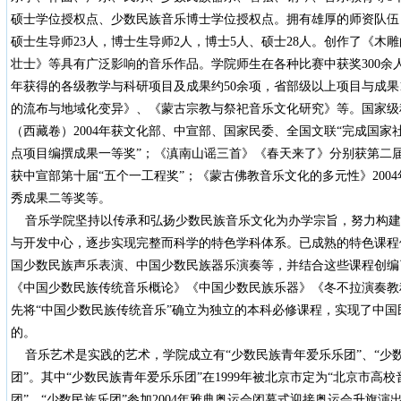
硕士学位授权点、少数民族音乐博士学位授权点。拥有雄厚的师资队伍，
硕士生导师23人，博士生导师2人，博士5人、硕士28人。创作了《木
壮士》等具有广泛影响的音乐作品。学院师生在各种比赛中获奖300余人
年获得的各级教学与科研项目及成果约50余项，省部级以上项目与成果
的流布与地域化变异》、《蒙古宗教与祭祀音乐文化研究》等。国家级
（西藏卷）2004年获文化部、中宣部、国家民委、全国文联“完成国
点项目编撰成果一等奖”；《滇南山谣三首》《春天来了》分别获第二届
获中宣部第十届“五个一工程奖”；《蒙古佛教音乐文化的多元性》200
秀成果二等奖等。
音乐学院坚持以传承和弘扬少数民族音乐文化为办学宗旨，努力构建
与开发中心，逐步实现完整而科学的特色学科体系。已成熟的特色课程
国少数民族声乐表演、中国少数民族器乐演奏等，并结合这些课程创编
《中国少数民族传统音乐概论》《中国少数民族乐器》《冬不拉演奏教
先将“中国少数民族传统音乐”确立为独立的本科必修课程，实现了中
的。
音乐艺术是实践的艺术，学院成立有“少数民族青年爱乐乐团”、“少数
团”。其中“少数民族青年爱乐乐团”在1999年被北京市定为“北京市高
团”，“少数民族乐团”参加2004年雅典奥运会闭幕式迎接奥运会升旗