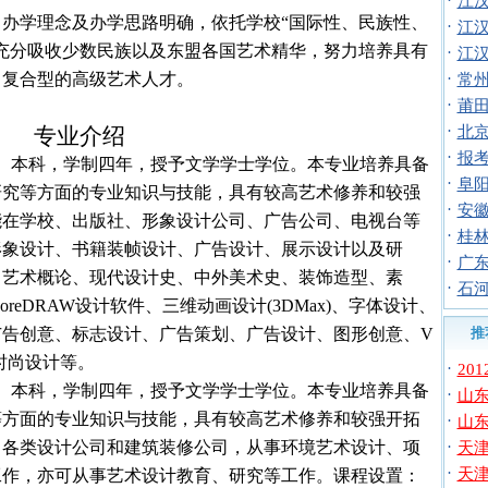
·
江汉
学理念及办学思路明确，依托学校“国际性、民族性、
·
江汉
充分吸收少数民族以及东盟各国艺术精华，努力培养具有
·
江汉
、复合型的高级艺术人才。
·
常州
·
莆田
·
专业介绍
北京
·
报
）
本科，学制四年，授予文学学士学位。本专业培养具备
·
阜阳
研究等方面的专业知识与技能，具有较高艺术修养和较强
·
安徽
能在学校、出版社、形象设计公司、广告公司、电视台等
·
桂林
形象设计、书籍装帧设计、广告设计、展示设计以及研
·
广东
：艺术概论、现代设计史、中外美术史、装饰造型、素
·
石河
oreDRAW
设计软件、三维动画设计
(3DMax)
、字体设计、
广告创意、标志设计、广告策划、广告设计、图形创意、
V
推
时尚设计等。
·
20
）
本科，学制四年，授予文学学士学位。本专业培养具备
·
山东
等方面的专业知识与技能，具有较高艺术修养和较强开拓
·
山东
向各类设计公司和建筑装修公司，从事环境艺术设计、项
·
天津
·
天津
工作，亦可从事艺术设计教育、研究等工作。课程设置：