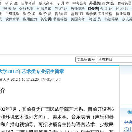
考
研 究 生
自学考试
成人高考
专 升 本
中考
会考
外语类
|
四 六 级
职称英语
报 关 员
银行从业
司法考试
导 游 证
教师资格
财会类|
会 计 证
经 济 师
造
二级建造
造 价 师
造 价 员
咨 询 师
监 理 师
医学类
|
卫生资格
执业医师
试
软件水平
应用能力
其它类
|
书画等级
美国高考
驾 驶 员
书法等级
少儿
大学2012年艺术类专业招生简章
族大学
2012-1-10 17:22:26 【字体:小 大】
介
002
年
7
月，其前身为广西民族学院艺术系。目前开设有
6
热
告和环境艺术设计方向）、美术学、音乐表演（声乐和器
·
中央
术和广播电视编导。可招收播音主持与语言艺术、少数民
·
乐山