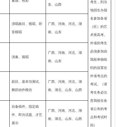
素描、色彩
考生，到当
东、山西
地招生办报
名参加各省
演唱曲目、视唱、听
广西、河南、河北、湖
（区）的艺
音模唱
南、山东
术类高考。
外省的考生
必须参加由
广西、河南、河北、湖
演奏、视唱
我校单独组
南、山东
织的设置在
外省考点的
剧目、基本功测试、
广西、河南、河北、湖
考试。（请
舞蹈动作模仿
南、湖北、山东、山西
考生务必注
意我校在各
自备稿件、指定稿
省公布的考
广西、河南、河北、湖
件、即兴话题、才艺
点和考试时
南、湖北、山东、山西
展示
间）