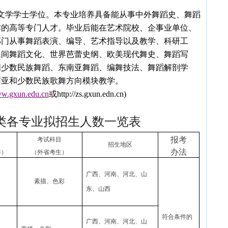
文学学士学位。本专业培养具备能从事中外舞蹈史、舞蹈
作的高等专门人才。毕业后能在艺术院校、企事业单位、
部门从事舞蹈表演、编导、艺术指导以及教学、科研工
民间舞蹈文化、世界芭蕾史纲、欧美现代舞史、舞蹈写
国少数民族舞蹈、东南亚舞蹈、编舞技法、舞蹈解剖学
南亚和少数民族歌舞方向模块教学。
ww.gxun.edu.cn
或
http://zs.gxun.edn.cn)
类各专业拟招生人数一览表
报考
考试科目
招生地区
办法
年）
（外省考生）
广西、河南、河北、山
素描、色彩
东、山西
符合条件的
广西、河南、河北、山