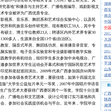
美术创作与理论研究等相关专业（方向）硕士研究生。其
·
湖南
研究基地”和播音与主持艺术、广播电视编导、戏剧影视文
·
西安
艺术专业被评为广西优质专业。
·
南京
视系、音乐系、舞蹈系和艺术综合实验中心，以及民
·
中国
研究所和民族音乐创作研究所。现有教职工
59
人，其中专
·
中国
具有硕士、博士学位教师
23
人；聘请区内外艺术界专家
30
·
20
共
1300
多人，生源来自全国
13
个省
(
自治区
)
。
·
大连
室、隔音式琴房、舞蹈练功房、标准播音录音室、专
·
南京
·
20
电脑实验室、电子音乐实验室和专业摄影棚等教学实验
·
西安
实践教学的有机结合，组织学生多次参加中央电视台、广
·
平顶
受邀参加世界大学生运动会开幕式和南宁国际民歌艺术节
·
山东
、印尼和老挝巡回演出。
2009
年代表广西参加国庆
60
周年
·
成都
学生参加各级各类艺术大赛，屡获佳绩，如第十四届北京
盗版”大学生公益短片单元一等奖，
2007
年中国唱片华语音
最
生广告艺术大赛获得广西赛区两个一等奖。学院十分注重
·
广西
视台、广播电台和文艺团体、设计公司签订实习基地和共
·
陕西
社会、参加社会实践提供机会与平台。近年来，学院毕业
·
湘潭