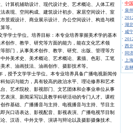
·
中国
意、计算机辅助设计、现代设计史、艺术概论、人体工程
·
泉州
技法表现、空间构成、建筑设计初步、家居空间设计、室
·
20
城市景观设计、商业展示设计、办公空间设计、构造与模
·
湖北
预算等。
·
咸宁
文学学士学位。培养目标：本专业培养掌握美术学的基本
·
20
美术创作、教学、研究等方面的能力，能在文化艺术领
·
西北
理等部门，从事美术创作、教学、研究、出版、管理等方
·
同济
：中外美术史、美术概论、艺术概论、素描、色彩、工笔
·
上海
族美术、油画技法、油画创作、摄影技术等。
·
吉林
年，授予文学学士学位。本专业培养具备广播电视新闻传
学科知识与能力，具有较高的政治水平、理论修养和艺术
视台、艺术院校、影视部门、文艺团体和企事业单位从事
文艺表演、新闻采写以及教学科研活动的专门人才。课程
音创作基础、广播播音与主持、电视播音与主持、节目主
视即兴口语表达、影视配音、影视表演、广播电视节目制
概论、汉语、中外文学、演讲与辩论以及摄影摄像技术、