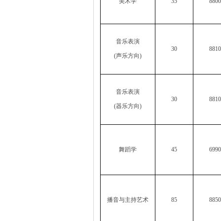
美术学
35
8800
音乐表演
30
8810
(
声乐方向
)
音乐表演
30
8810
(
器乐方向
)
舞蹈学
45
6990
播音与主持艺术
85
8850