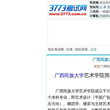
学历类
|
阳光高
资格类
|
公 务 员
工程类
|
一级建
计算机
|
等级考
招生考试网
-
艺考
-
招生简章
- 正文
广西民族
来源:
广西民
艺术学院简
广西民族大学
广西民族大学艺术学院成立于
2
个本科专业，即艺术设计（平面广
乐方向）、舞蹈学、播音与主持艺