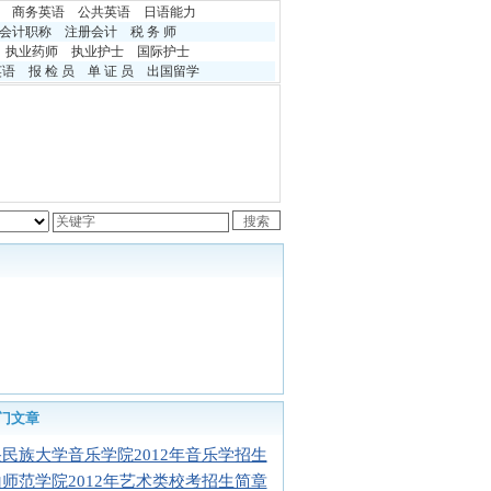
商务英语
公共英语
日语能力
会计职称
注册会计
税 务 师
执业药师
执业护士
国际护士
英语
报 检 员
单 证 员
出国留学
门文章
民族大学音乐学院2012年音乐学招生
师范学院2012年艺术类校考招生简章