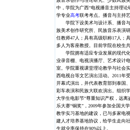
族音乐创作与理论研究、少数民族
中，学院为广西“电视播音主持理论
学专业
高考
联考考点。播音与主持
学院下设美术与设计系、播音与影
族美术创作研究所、民族音乐表演
任教师
47
人；具有高级职称
17
人；
多人为客座教授。目前学院在校生
学院拥有适应专业发展的现代化教
业录音棚、电视演播厅、艺术设计
室。学院重视课堂理论教学与社会
西电视台等文艺演出活动。
2011
年
开幕式演出，并代表教育部到泰国
彩车表演和民族大联欢演出。组织
大学生电影节“尊重知识产权，远离
乐大赛“铜奖”，
2009
年参加全国大学
教学实习基地的建设，已与多家电
建人才培养基地协议，给学生走向
生就业率保持在
90%
以上。