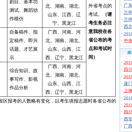
剧目、基本功
·
广东
外省考点的
北、湖南、湖北、
测试、舞蹈动
·
兰
考试。
（请
山东、江西、辽
作模仿
·
兰州
考生务必注
宁、黑龙江
·
西北
意我校在各
自备稿件、指
广西、河南、河
·
20
省公布的考
定稿件、即兴
北、湖南、湖北、
·
中央
点和考试时
话题、才艺展
山东、山西、江
推
间）
示
西、辽宁、黑龙江
·
20
广西、河南、河
·
四川
综合知识、故
北、湖南、湖北、
·
20
事写作、影视
山东、山西、江
·
厦门
作品分析
·
上海
西、辽宁、黑龙江
·
20
省区报考的人数略有变化，以考生填报志愿时各省公布的
·
20
·
四川
·
西安
·
广西