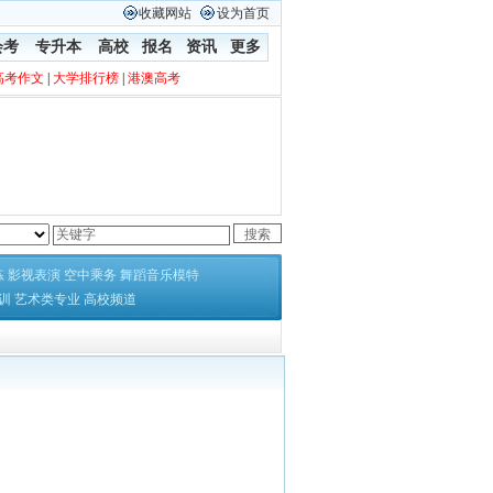
收藏网站
设为首页
会考
专升本
高校
报名
资讯
更多
高考作文
|
大学排行榜
|
港澳高考
练
影视表演
空中乘务
舞蹈音乐模特
训
艺术类专业
高校频道