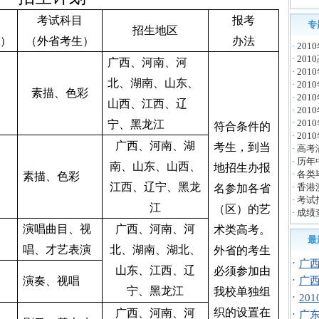
考试科目
报考
专
招生地区
）
（外省考生）
办法
·
20
·
20
广西、河南、河
·
20
北、湖南、山东、
·
201
素描、色彩
·
20
山西、江西、辽
·
201
·
20
宁、黑龙江
符合条件的
·
20
广西、河南、湖
考生，到当
·
高考
·
历年
南、山东、山西、
地招生办报
·
各类
素描、色彩
江西、辽宁、黑龙
·
香港
名参加各省
·
考试
江
（区）的艺
·
成绩
演唱曲目、视
广西、河南、河
术类高考。
最
唱、才艺表演
北、湖南、湖北、
外省的考生
·
广西
山东、江西、辽
必须参加由
·
演奏、视唱
广西
宁、黑龙江
我校单独组
·
20
织的设置在
广西、河南、河
·
广东