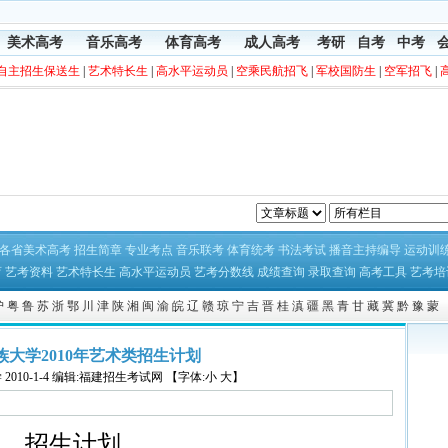
美术高考
音乐高考
体育高考
成人高考
考研
自考
中考
自主招生保送生
|
艺术特长生
|
高水平运动员
|
空乘民航招飞
|
军校国防生
|
空军招飞
|
各省美术高考
招生简章
专业考点
音乐联考
体育统考
书法考试
播音主持编导
运动训
育
艺考资料
艺术特长生
高水平运动员
艺考分数线
成绩查询
录取查询
高考工具
艺考培
沪
粤
鲁
苏
浙
鄂
川
津
陕
湘
闽
渝
皖
辽
赣
琼
宁
吉
晋
桂
滇
疆
黑
青
甘
藏
冀
黔
豫
蒙
族大学2010年艺术类招生计划
学
2010-1-4 编辑:福建招生考试网 【字体:小 大】
招生计划