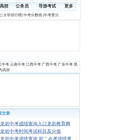
高校
公务员
导游考试
更多
文
|
大学排行榜
|
中考分数线
|
中考查分
江中考
云南中考
江西中考
广西中考
广东中考
黑
内高班
新文章
16龙岩中考成绩查询入口龙岩教育网
16龙岩中考时间考试科目及分值
16龙岩中考成绩查询 初二会考成绩查