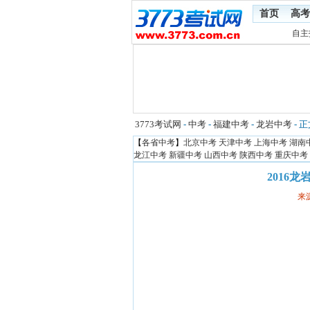
首页
高考
自主
3773考试网
-
中考
-
福建中考
-
龙岩中考
- 
【
各省中考
】
北京中考
天津中考
上海中考
湖南
龙江中考
新疆中考
山西中考
陕西中考
重庆中考
2016
来源