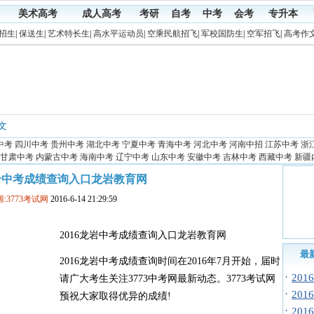
美术高考
成人高考
考研
自考
中考
会考
专升本
招生
|
保送生
|
艺术特长生
|
高水平运动员
|
空乘民航招飞
|
军校国防生
|
空军招飞
|
高考作
正文
中考
四川中考
贵州中考
湖北中考
宁夏中考
青海中考
河北中考
河南中招
江苏中考
浙
甘肃中考
内蒙古中考
海南中考
辽宁中考
山东中考
安徽中考
吉林中考
西藏中考
新疆
龙岩中考成绩查询入口龙岩教育网
:3773考试网
2016-6-14 21:29:59
2016龙岩中考成绩查询入口龙岩教育网
最
2016龙岩中考成绩查询时间在2016年7月开始，届时
·
20
请广大考生关注3773中考网最新动态。3773考试网
·
20
预祝大家取得优异的成绩!
·
20