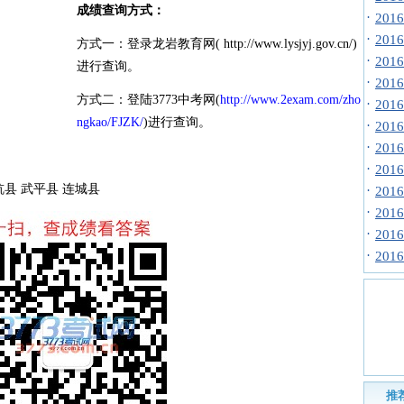
成绩查询方式：
·
20
·
20
方式一：登录龙岩教育网( http://www.lysjyj.gov.cn/)
·
20
进行查询。
·
20
方式二：登陆3773中考网(
http://www.2exam.com/zho
·
20
ngkao/FJZK/
)进行查询。
·
20
·
20
·
20
杭县 武平县 连城县
·
20
·
20
·
20
·
20
推