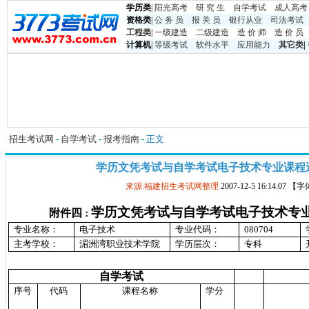
学历类
|
阳光高考
研 究 生
自学考试
成人高考
资格类
|
公 务 员
报 关 员
银行从业
司法考试
工程类
|
一级建造
二级建造
造 价 师
造 价 员
计算机
|
等级考试
软件水平
应用能力
其它类
|
招生考试网
-
自学考试
-
报考指南
- 正文
学历文凭考试与自学考试电子技术专业课程
来源:福建招生考试网整理
2007-12-5 16:14:07 
学历文凭考试与自学考试
电子技术
专
附件四
：
专业名称：
电子技术
专业代码：
080704
主考学校：
湄洲湾职业技术学院
学历层次：
专科
自学考试
序号
代码
课程名称
学分