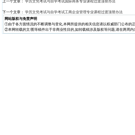
上一个文章：
学历文凭考试与自学考试国际商务专业课程过渡顶替办法
下一个文章：
学历文凭考试与自学考试工商企业管理专业课程过渡顶替办法
网站版权与免责声明
①由于各方面情况的不断调整与变化,本网所提供的相关信息请以权威部门公布的正
②本网转载的文/图等稿件出于非商业性目的,如转载稿涉及版权等问题,请在两周内