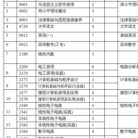
1
0001
马克思主义哲学原理
3
邓小平理
2
0002
邓小平理论概论
3
3
0003
法律基础与思想道德修养
2
法律基础
4
4729
大学语文
4
大学语文
5
0012
英语
(
一
)
7
基础英语
6
0022
高等数学
(
工专
)
7
高等数学
7
2198
线性代数
3
2269
电工原理
6
电路分析
8
2270
电工原理
(
实践
)
1
2275
计算机基础与程序设计
3
计算机基
9
2276
1
计算机基础与程序设计
(
实践
)
2277
微型计算机原理及应用
4
微型计算
10
2278
1
微型计算机原理及应用
(
实践
)
2340
线性电子电路
4
线性电子
11
2341
线性电子电路
(
实践
)
1
2342
非线性电子电路
3
12
2343
非线性电子电路
(
实践
)
1
2344
数字电路
4
数字电路
13