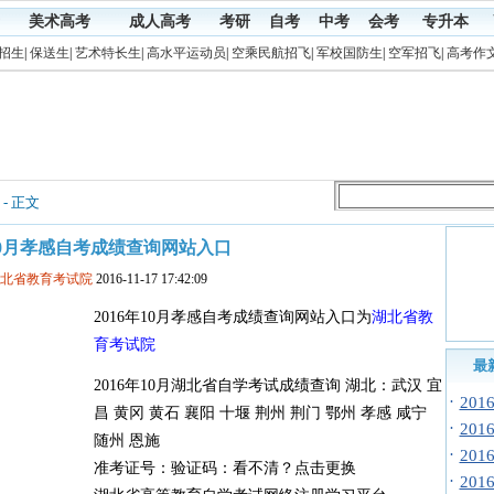
美术高考
成人高考
考研
自考
中考
会考
专升本
招生
|
保送生
|
艺术特长生
|
高水平运动员
|
空乘民航招飞
|
军校国防生
|
空军招飞
|
高考作
- 正文
年10月孝感自考成绩查询网站入口
湖北省教育考试院
2016-11-17 17:42:09
2016年10月孝感自考成绩查询网站入口为
湖北省教
育考试院
最
2016年10月湖北省自学考试成绩查询 湖北：武汉 宜
·
20
昌 黄冈 黄石 襄阳 十堰 荆州 荆门 鄂州 孝感 咸宁
·
20
随州 恩施
·
20
准考证号：验证码：看不清？点击更换
·
20