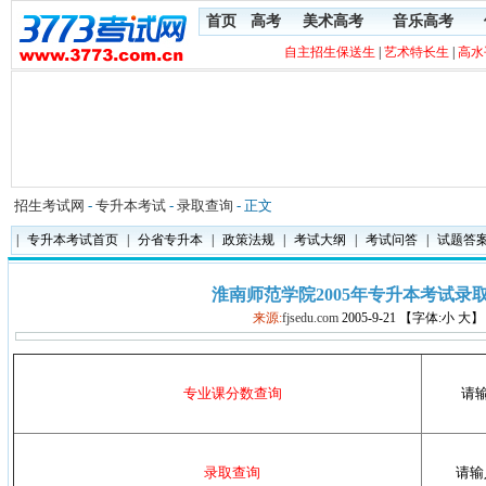
首页
高考
美术高考
音乐高考
自主招生保送生
|
艺术特长生
|
高水
招生考试网
-
专升本考试
-
录取查询
- 正文
|
专升本考试首页
|
分省专升本
|
政策法规
|
考试大纲
|
考试问答
|
试题答
淮南师范学院2005年专升本考试录
来源:
fjsedu.com
2005-9-21 【字体:小 大】
专业课分数查询
请
录取查询
请输