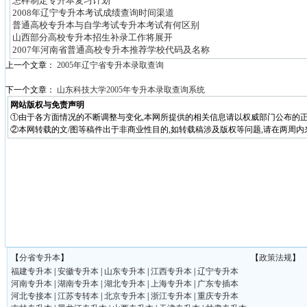
怎样制定专升本复习计划
2008年辽宁专升本考试成绩查询时间渠道
普通高校专升本与自学考试专升本考试有何区别
山西部分高校专升本招生补录工作将展开
2007年河南省普通高校专升本推荐学校代码及名称
上一个文章：
2005年辽宁省专升本录取查询
下一个文章：
山东科技大学2005年专升本录取查询系统
网站版权与免责声明
①由于各方面情况的不断调整与变化,本网所提供的相关信息请以权威部门公布的正
②本网转载的文/图等稿件出于非商业性目的,如转载稿涉及版权等问题,请在两周内
【
分省专升本
】
【
政策法规
】
福建专升本
|
安徽专升本
|
山东专升本
|
江西专升本
|
辽宁专升本
河南专升本
|
湖南专升本
|
湖北专升本
|
上海专升本
|
广东专插本
河北专接本
|
江苏专转本
|
北京专升本
|
浙江专升本
|
重庆专升本