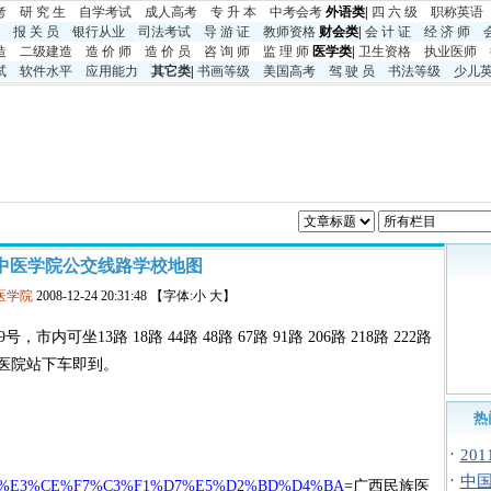
考
研 究 生
自学考试
成人高考
专 升 本
中考
会考
外语类|
四 六 级
职称英语
报 关 员
银行从业
司法考试
导 游 证
教师资格
财会类|
会 计 证
经 济 师
造
二级建造
造 价 师
造 价 员
咨 询 师
监 理 师
医学类|
卫生资格
执业医师
试
软件水平
应用能力
其它类
|
书画等级
美国高考
驾 驶 员
书法等级
少儿
中医学院公交线路学校地图
医学院
2008-12-24 20:31:48 【字体:小 大】
坐13路 18路 44路 48路 67路 91路 206路 218路 222路
西民族医院站下车即到。
热
·
20
·
中国
p&q=%B9%E3%CE%F7%C3%F1%D7%E5%D2%BD%D4%BA
=广西民族医