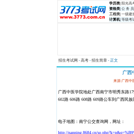
学历类
|
阳光高
资格类
|
公 务 员
工程类
|
一级建
计算机
|
等级考
招生考试网
-
高考
-
招生简章
- 正文
广西
来源:广西中
广西中医学院地处广西南宁市明秀东路179号，市内可
602路 606路 608路 609路公车到广
电子地图：南宁公交查询网，网址：
http://nanning.8684.cn/so.php?k=