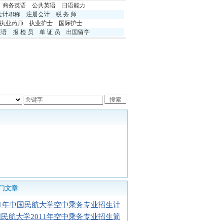
商务英语
公共英语
日语能力
会计职称
注册会计
税 务 师
执业药师
执业护士
国际护士
英语
报 检 员
单 证 员
出国留学
门文章
11年中国民航大学空中乘务专业招生计
民航大学2011年空中乘务专业招生简