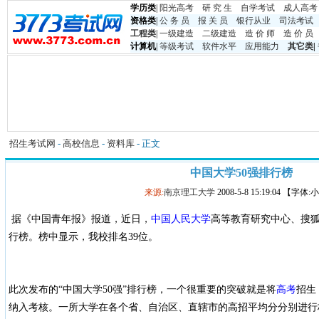
学历类
|
阳光高考
研 究 生
自学考试
成人高考
资格类
|
公 务 员
报 关 员
银行从业
司法考试
工程类
|
一级建造
二级建造
造 价 师
造 价 员
计算机
|
等级考试
软件水平
应用能力
其它类
|
招生考试网
-
高校信息
-
资料库
- 正文
中国大学50强排行榜
来源:
南京理工大学
2008-5-8 15:19:04 【字体
据《中国青年报》报道，近日，
中国人民大学
高等教育研究中心、搜狐
行榜。榜中显示，我校排名39位。
此次发布的“中国大学50强”排行榜，一个很重要的突破就是将
高考
招生
纳入考核。一所大学在各个省、自治区、直辖市的高招平均分分别进行