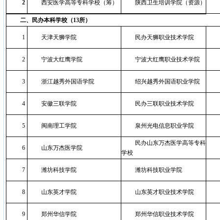
2
西安医学高等专科学校（筹）
陕西卫生培训学院（资源）
二、民办本科学校（13所）
1
天津天狮学院
民办天狮职业技术学院
2
宁波大红鹰学院
宁波大红鹰职业技术学院
3
浙江越秀外国语学院
绍兴越秀外国语职业学院
4
安徽三联学院
民办三联职业技术学院
5
闽南理工学院
泉州光电信息职业学院
民办山东万杰医学高等专科
6
山东万杰医学院
学校
7
潍坊科技学院
潍坊科技职业学院
8
山东英才学院
山东英才职业技术学院
9
郑州华信学院
郑州华信职业技术学院