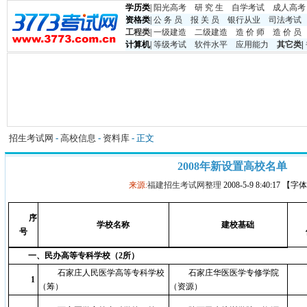
学历类
|
阳光高考
研 究 生
自学考试
成人高考
资格类
|
公 务 员
报 关 员
银行从业
司法考试
工程类
|
一级建造
二级建造
造 价 师
造 价 员
计算机
|
等级考试
软件水平
应用能力
其它类
|
招生考试网
-
高校信息
-
资料库
- 正文
2008年新设置高校名单
来源:
福建招生考试网整理
2008-5-9 8:40:17 【
序
学校名称
建校基础
号
一、民办高等专科学校（2所）
石家庄人民医学高等专科学校
石家庄华医医学专修学院
1
（筹）
（资源）